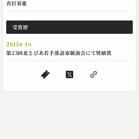
真打昇進
桂 夏丸
受賞歴
懐かしのCM
2025.02.15 | 15分
2013
1
年
月
第23回北とぴあ若手落語家競演会にて奨励賞
桂 夏丸
開帳の雪隠
2025.02.14 | 15分