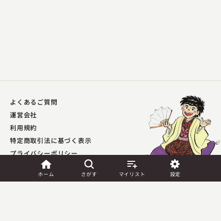
よくあるご質問
桂 夏丸
運営会社
都々逸親子(三遊亭圓右・作)
利用規約
2025.02.13 | 16分
特定商取引法に基づく表示
プライバシーポリシー​
外部送信ポリシー
ホーム
さがす
マイリスト
設定
JASRAC許諾
第9041037001Y45039号／
第9041037002Y45040号