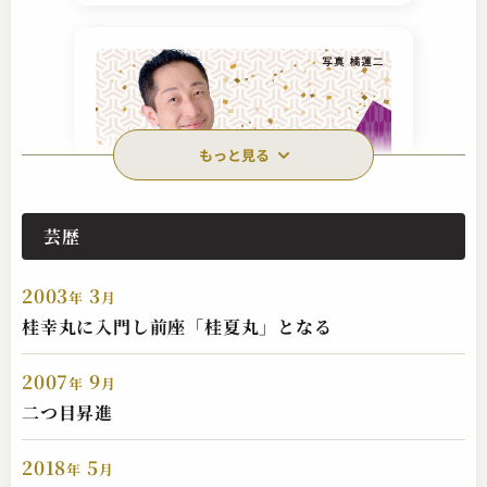
もっと見る
芸歴
桂 夏丸
大仏の眼
2003
3
2025.02.16 | 13分
年
月
桂幸丸に入門し前座「桂夏丸」となる
2007
9
年
月
二つ目昇進
2018
5
年
月