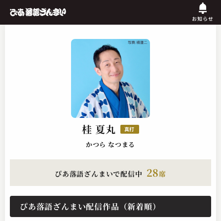
お知らせ
桂 夏丸
真打
かつら なつまる
28
ぴあ落語ざんまいで配信中
席
ぴあ落語ざんまい配信作品（新着順）