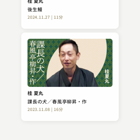
桂 夏丸
2023.07.20 | 17分
後生鰻
2024.11.27 | 11分
昔昔亭 桃之助
粗忽長屋
桂 夏丸
2023.11.09 | 17分
課長の犬／春風亭柳昇・作
2023.11.08 | 16分