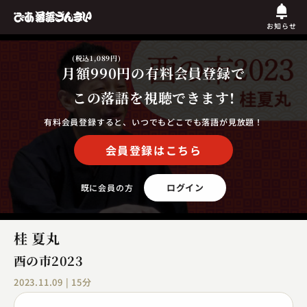
お知らせ
(税込1,089円)
月額990円
の有料会員登録で
この落語を視聴できます!
有料会員登録すると、いつでもどこでも落語が見放題！
会員登録はこちら
ログイン
既に会員の方
桂 夏丸
酉の市2023
2023.11.09 | 15分