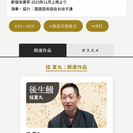
新宿末廣亭 2023年11月上席より
演奏・協力：落語芸術協会お囃子連
#15～30分
#落語芸術協会
#真打
関連作品
オススメ
桂 夏丸：関連作品
柳家 喬之助
子ほめ