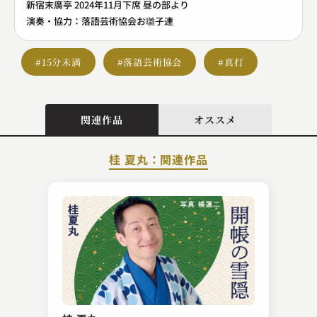
新宿末廣亭 2024年11月下席 昼の部より
演奏・協力：落語芸術協会お囃子連
#15分未満
#落語芸術協会
#真打
関連作品
オススメ
桂 夏丸：関連作品
古今亭志ん松（現：古今亭志ん橋）
粗忽の釘