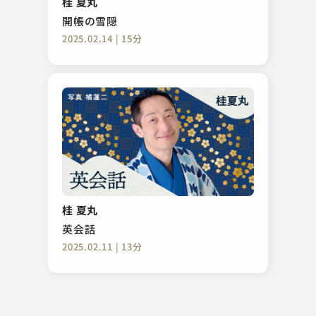
桂 夏丸
2023.09.13 | 13分
開帳の雪隠
2025.02.14 | 15分
金原亭 馬の助
動物園 ～百面相～
桂 夏丸
2023.08.29 | 14分
英会話
2025.02.11 | 13分