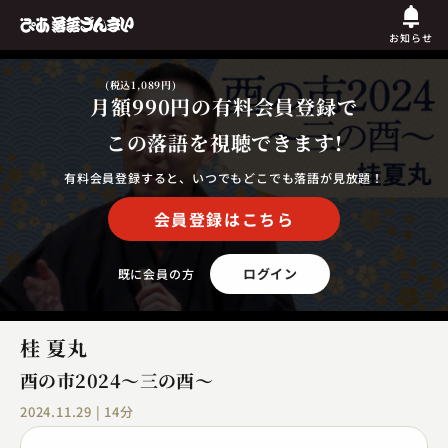
お知らせ
(税込1,089円)
月額990円
の有料会員登録で
この落語を視聴できます!
有料会員登録すると、いつでもどこでも落語が見放題！
会員登録はこちら
ログイン
既に会員の方
桂 夏丸
酉の市2024〜三の酉〜
2024.11.29 | 14分