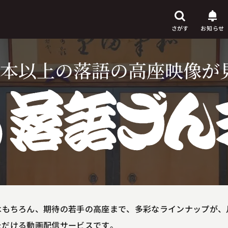
さがす
お知らせ
本以上の落語の
高座映像が
芸人
からさがす
演目
からさがす
上演時間
からさがす
もちろん、期待の若手の高座まで、多彩なラインナップが、月
いただける動画配信サービスです。