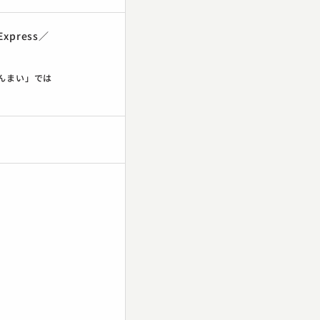
xpress／
ざんまい」では