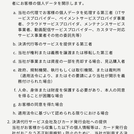
者にお客様の個人データを開示します。
当社の代理でお客様の個人データを処理する第三者（ITサ
ービスプロバイダー、ペイメントサービスプロパイダ事業
者、クラウドサービスプロパイダ、メンテナンスサービス
事業者、動画配信サービスプロバイダー、カスタマー対応
サービス事業者その他の委託先等）
決済代行等のサービスを提供する第三者
当社が権利または義務を譲渡または移転した第三者
当社が事業または資産の一部を売却する場合、見込購入者
政府、規制機関、執行もしくは取引機関、または裁判所
（適用法令により、またはその要請により当社が開示を義
務付けられた場合）
人命、身体または財産を保護する必要があり、本人の同意
を得ることが困難な場合
お客様の同意を得た場合
適用法令に基づいて認められる限りにおける場合
決済代行サービス会社及びカード発行会社への提供
当社がお客様から収集した以下の個人情報等は、カード発行会
社がおこなう不正利用検知・防止のために、当社が利用する決