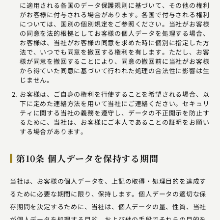
に適用される各国のデータ保護規則に基づいて、その他の権利
がお客様に付与される場合があります。各国で付与される権利
については、国別の個別規定をご参照ください。当社がお客様
の同意を法的根拠としてお客様の個人データを処理する場合、
お客様は、当社がお客様の同意を求めた時に個別に指定した方
法で、いつでも同意を撤回する権利を有します。ただし、お客
様が同意を撤回することにより、同意の撤回前に当社がお客様
から得ていた同意に基づいて行われた処理の合法性に影響は生
じません。
お客様は、ご自身の権利を行使することを希望される場合、以
下に定めた連絡方法を用いて当社にご連絡ください。セキュリ
ティに関する当社の義務を遵守し、データの不正開示を防止す
るために、当社は、お客様にご本人であることの証明をお願い
する場合があります。
第10条 個人データを保持する期間
当社は、お客様の個人データを、上記の取得・処理目的を達成す
るために必要な期間に限り、保持します。個人データの適切な保
存期間を決定するために、当社は、個人データの量、性質、当社
が個人データを処理する目的、および他の手段でそれらの目的を