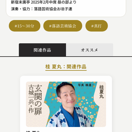
新宿末廣亭 2025年2月中席 昼の部より
演奏・協力：落語芸術協会お囃子連
#15～30分
#落語芸術協会
#真打
関連作品
オススメ
桂 夏丸：関連作品
金原亭 馬生
しびん