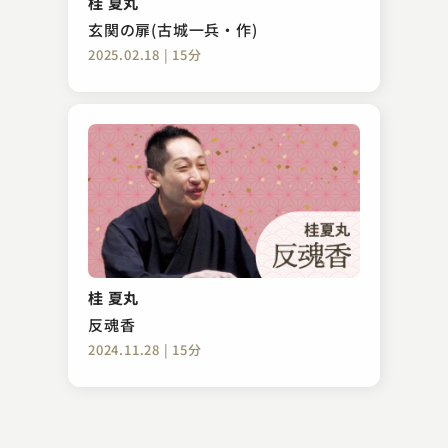
桂 夏丸
2023.07.11 | 29分
玄関の扉(古城一兵・作)
2025.02.18 | 15分
柳家 小里ん
磯の鮑
桂 夏丸
2023.10.30 | 17分
反魂香
2024.11.28 | 15分