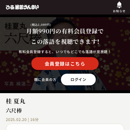
お知らせ
(税込1,089円)
月額990円
の有料会員登録で
この落語を視聴できます!
有料会員登録すると、いつでもどこでも落語が見放題！
会員登録はこちら
ログイン
既に会員の方
桂 夏丸
六尺棒
2025.02.20 | 16分