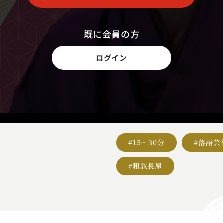
既に会員の方
ログイン
#15～30分
#落語芸
#粗忽長屋