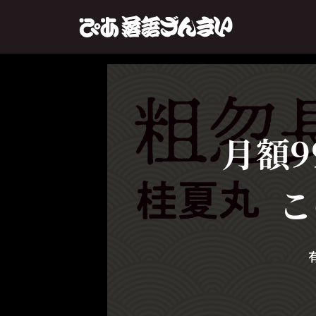
月額9
こ