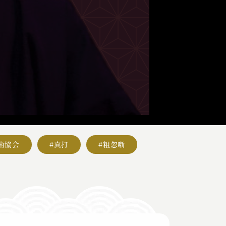
術協会
#真打
#粗忽噺