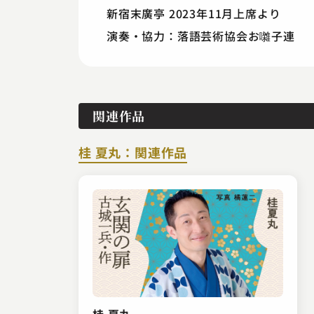
新宿末廣亭 2023年11月上席より
演奏・協力：落語芸術協会お囃子連
関連作品
桂 夏丸：関連作品
桂 夏丸