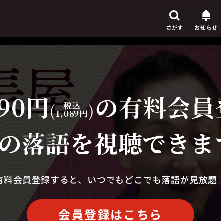
さがす
お知らせ
90円
の有料会員
芸人
からさがす
(
税込
)
1,089円
演目
からさがす
の落語を視聴できま
上演時間
からさがす
有料会員登録すると、いつでもどこでも落語が見放題
会員登録はこちら