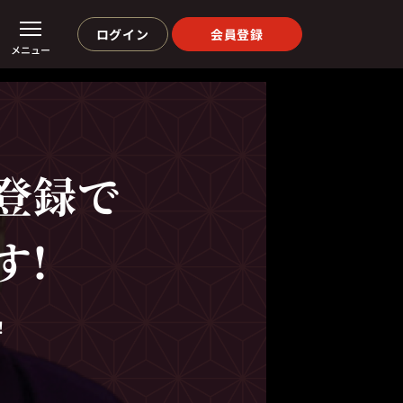
ログイン
会員登録
メニュー
登録で
す!
！