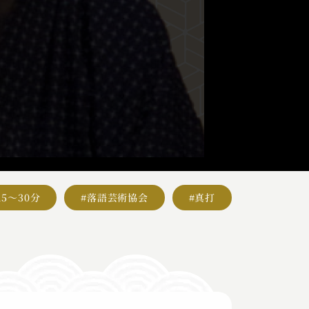
15～30分
#落語芸術協会
#真打