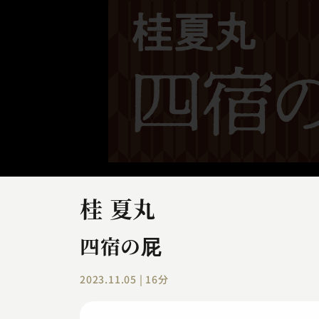
桂 夏丸
四宿の屁
2023.11.05 | 16分