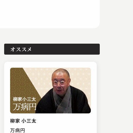
オススメ
柳家 小三太
万病円