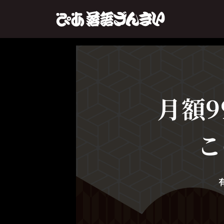
月額9
こ