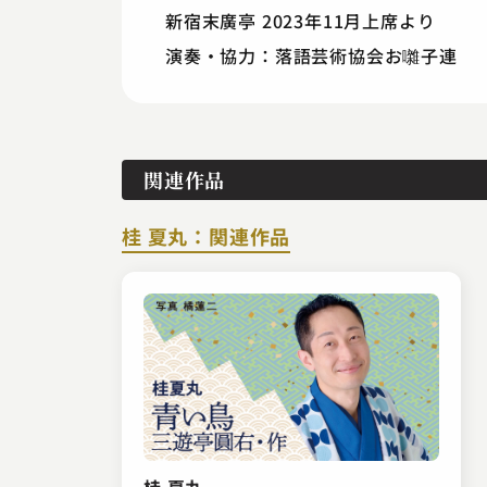
新宿末廣亭 2023年11月上席より
演奏・協力：落語芸術協会お囃子連
関連作品
桂 夏丸：関連作品
桂 夏丸