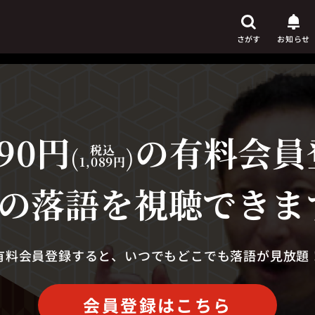
さがす
お知らせ
90円
の有料会員
芸人
からさがす
(
税込
)
1,089円
演目
からさがす
の落語を視聴できま
上演時間
からさがす
有料会員登録すると、いつでもどこでも落語が見放題
会員登録はこちら