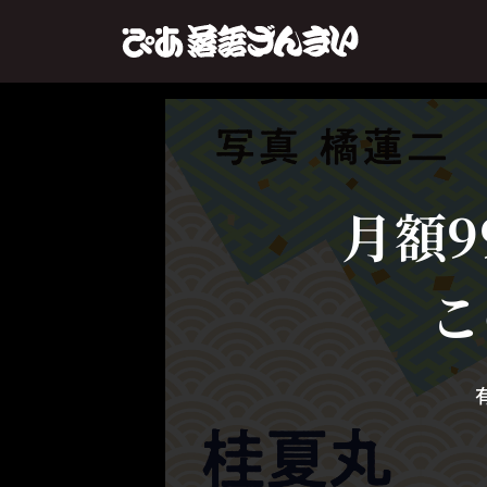
月額9
こ