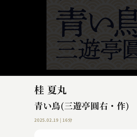
桂 夏丸
青い鳥(三遊亭圓右・作)
2025.02.19 | 16分