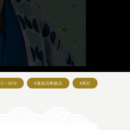
15～30分
#落語芸術協会
#真打