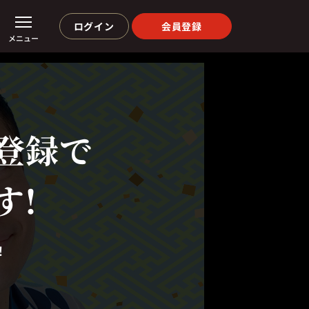
ログイン
会員登録
メニュー
登録で
す!
！