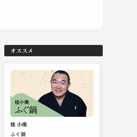
オススメ
桂 小南
ふぐ鍋