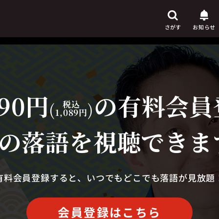
さがす
お知らせ
90円
の有料会員
芸人
からさがす
(
税込
)
1,089円
演目
からさがす
の落語を視聴できま
上演時間
からさがす
有料会員登録すると、いつでもどこでも落語が見放題
会員登録はこちら