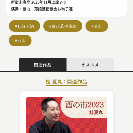
新宿末廣亭 2023年11月上席より
演奏・協力：落語芸術協会お囃子連
#15分未満
#落語芸術協会
#真打
#つる
関連作品
オススメ
桂 夏丸：関連作品