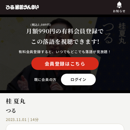
お知らせ
(税込1,089円)
月額990円
の有料会員登録で
この落語を視聴できます!
有料会員登録すると、いつでもどこでも落語が見放題！
会員登録はこちら
ログイン
既に会員の方
桂 夏丸
つる
2023.11.01 | 14分