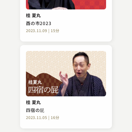
柳家 さん福
万病円
桂 夏丸
2023.12.22 | 11分
酉の市2023
2023.11.09 | 15分
三遊亭 天どん
ひろっちゃった!!
桂 夏丸
2023.08.30 | 13分
四宿の屁
2023.11.05 | 16分