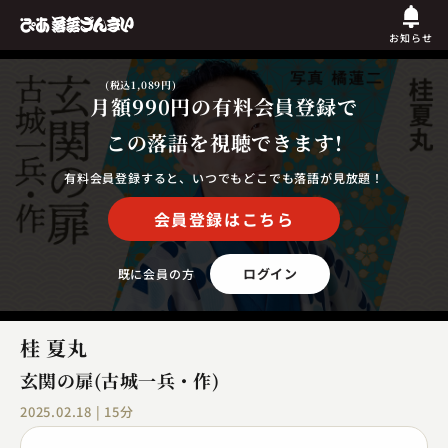
お知らせ
(税込1,089円)
月額990円
の有料会員登録で
この落語を視聴できます!
有料会員登録すると、いつでもどこでも落語が見放題！
会員登録はこちら
ログイン
既に会員の方
桂 夏丸
玄関の扉(古城一兵・作)
2025.02.18 | 15分