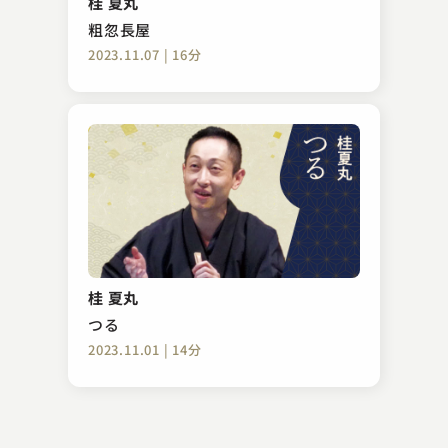
桂 夏丸
2023.06.22 | 21分
粗忽長屋
2023.11.07 | 16分
鈴々舎 馬桜
掛取り
桂 夏丸
2023.12.08 | 20分
つる
2023.11.01 | 14分