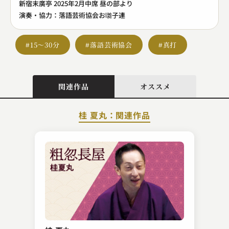
新宿末廣亭 2025年2月中席 昼の部より
演奏・協力：落語芸術協会お囃子連
#15～30分
#落語芸術協会
#真打
関連作品
オススメ
桂 夏丸：関連作品
柳家 小袁治
紙入れ