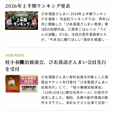
語を堪能することができます。同館が2021
2026年上半期ランキング発表
年9月よりスタートした企画が「元気寄
ぴあ落語ざんまい 2026年上半期ランキン
席」。「新型コロナウイルスへの感染拡大
グを発表！ 作品別ランキングでは、昨年12
で不要不急の外出や交流が制限される状況
月に開催した「ぴあ落語ざんまい寄席」第
下、落語による笑いで元気付ける」という
1回の収録作品、三遊亭ごはんつぶ「うど
趣旨のもとにスタート。現在も続くシリー
んの逆襲」が1位。注目の若手落語家たち
ズとして原則毎週木曜夜席で行われていま
が、“今本当に観てほしい”演目を披露した
す。 今後のぴあ落語ざんまいでのアーカイ
企画「ぴあ落語ざんまい寄席」の収録作品
ブ配信は、2026年10月まで毎月第1木曜に
は他にも多数上位にランクインしました。
5席ずつを追加予定。上方落語の珠玉の高
また、芸人別ランキングでは柳家花緑、若
2026/08/03
座映像をどうぞお楽しみください。 「喜楽
手部門では三遊亭ごはんつぶが2026年の上
館 元気寄席」の映像はこちら ＜ぴあ落語
桂小春團治独演会、ぴあ落語ざんまい会員先行
半期1位に輝きました。両者ともに2025年
ざんまい 神戸新開地・喜楽館「元気寄席」
を受付
の上半期および年間ランキングに引き続い
配信ラインアップ＞ ★…ぴあ落語ざんまい
ての連続1位獲得となりました。 ＜2026年
初登場の噺家 ●2026/8/6(木)配信開始（予
ぴあ落語ざんまい有料会員を対象とした落
上半期ランキング＞ ※集計期間：2026年1
定） 露の団六「神崎与五郎」（2025/3/6
語会チケット先行受付「ぴあ落語ざんまい
月1日～2026年6月30日 ※会員の皆さまの
公演）★ 露の眞「軽石屁」（2025/3/13公
会員先行」にて、「桂小春團治独演会」
視聴時間・回数を集計したランキングとな
演） 露の団姫（現：露の五九洛）「宗論」
（10月10日(土)朝日生命ホール）の受付が
ります（視聴時間・回数は非公表）。
（2025/3/27公演） 林家染吉「桜の宮」
決定しました。毎回、古典や創作落語の新
2026年上半期 作品別ランキング（上位50
（2025/4/10公演） 露の新治「竜田川（千
作ネタ下ろし、多彩なゲスト出演で注目と
位）［対象作品：全3422作品］ 1位 三遊
早ふる）」（2025/5/1公演）★
なる、恒例の桂小春團治の独演会。今年は
亭ごはんつぶ「うどんの逆襲」［ぴあ落語
●2026/9/3(木)配信開始（予定） ・桂九雀
古典落語「南京屋政談」と創作落語「多夫