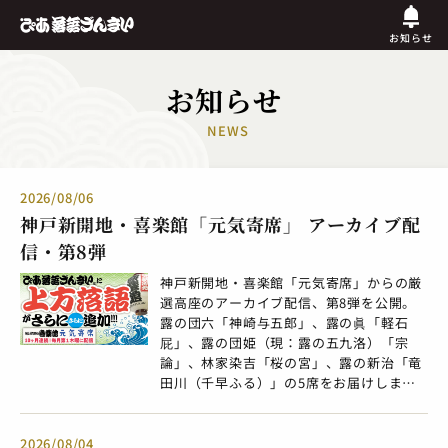
お知らせ
お知らせ
NEWS
2026/08/06
神戸新開地・喜楽館「元気寄席」 アーカイブ配
信・第8弾
神戸新開地・喜楽館「元気寄席」からの厳
選高座のアーカイブ配信、第8弾を公開。
露の団六「神崎与五郎」、露の眞「軽石
屁」、露の団姫（現：露の五九洛）「宗
論」、林家染吉「桜の宮」、露の新治「竜
田川（千早ふる）」の5席をお届けしま
す。 神戸新開地・喜楽館は、2018年7月に
開館した兵庫県唯一の定席寄席。落語など
の興行を連日開催。1年365日稼働で上方落
2026/08/04