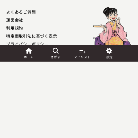
べ」［新宿末廣亭］ 36位 柳亭信楽「寿司
にぎる。」［公推協杯 全国若手落語家選手
よくあるご質問
権］ 37位 古今亭菊之丞「二番煎じ」［柳
運営会社
家花緑×古今亭菊之丞 収録ライブ］ 38
位 桂吉坊「兵庫船」［喜楽館 元気寄席］
利用規約
39位 林家きよ彦「令和が島にやって来
特定商取引法に基づく表示
た」［公推協杯 全国若手落語家選手権］
プライバシーポリシー​
40位 春風亭一朝「三方一両損」［新宿末
外部送信ポリシー
廣亭］ 41位 笑福亭松五「書割盗人」［角
ホーム
さがす
マイリスト
設定
座金曜落語会］ 42位 笑福亭學光「幸助
餅」［角座金曜落語会］ 43位 桂文華「木
津の勘助」［喜楽館 元気寄席］ 44位 笑
JASRAC許諾
第9041037001Y45039号／
福亭笑利「最近の若い奴は」［公推協杯 全
第9041037002Y45040号
国若手落語家選手権］ 45位 笑福亭生寿
「紐落とし」［角座金曜落語会］ 46位 古
Copyright (C) PIA Corporation. All Rights Reserved.
今亭菊志ん「花見小僧」［新宿末廣亭］ 47
位 古今亭菊志ん「くしゃみ講釈」［新宿
末廣亭］ 48位 春風亭かけ橋「引っ越しの
夢」［ぴあ落語ざんまい寄席］ 49位 柳家
花緑「明烏」［新宿末廣亭］ 50位 春風亭
いっ休「やかんなめ」［ぴあ落語ざんまい
寄席］ 2026年上半期 芸人別ランキング