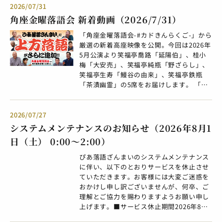
ざんまい寄席］ 2位 桂竹千代「ザブトン
「竹の水仙」★（2025/5/8公演） ・林家
争論（仮）」【原作 サマセット・モーム
2026/07/31
に賭けた男たち」［ぴあ落語ざんまい寄
染八「試し酒」（2025/5/8公演） ・桂七
「夫が多すぎて」、脚色 桂小春團治】を披
角座金曜落語会 新着動画（2026/7/31）
席］ 3位 桂吉坊「花筏」［喜楽館 元気寄
福「警察うどん」★（2025/5/15公演） ・
露します。本公演の「ぴあ落語ざんまい会
席］ 4位 柳家小ふね「つる」［公推協杯
桂鞠輔「桃太郎」（2025/5/15公演） ・笑
「角座金曜落語会-#カドきんらくご-」から
員先行」は、8月3日(月)11:00より8月6日
全国若手落語家選手権］ 5位 古今亭雛菊
福亭福笑「口入屋」（2025/6/5公演） ※
厳選の新着高座映像を公開。今回は2026年
(木)23:59まで受付。チケットの当選対象
「お見立て」［ぴあ落語ざんまい寄席］ 6
以後、10月まで毎月第1木曜日にコンテン
5月公演より笑福亭喬路「延陽伯」、桂小
は、ぴあ落語ざんまい有料会員の方となり
位 笑福亭茶光「それだけはやめろ！」
ツを追加。 ※アーカイブ配信期間は各配信
梅「大安売」、笑福亭純瓶「野ざらし」、
ます。まだお試し会員の方や未登録の方も
［ぴあ落語ざんまい寄席］ 7位 柳家花緑
開始日より1年間限定。 「喜楽館 元気寄
笑福亭生寿「鰻谷の由来」、笑福亭鉄瓶
受付期間中に有料会員にご登録のうえ、ぜ
「紺屋高尾」［新宿末廣亭］ 8位 三遊亭
席」の映像はこちら ＜喜楽館 元気寄席 今
「茶漬幽霊」の5席をお届けします。 「角
ひお申し込みください。 ＜ぴあ落語ざんま
兼太郎「徂徠豆腐」［ぴあ落語ざんまい寄
後の公演情報＞2026/8/13(木)［出演］桂
座金曜落語会」は、心斎橋角座で毎月1
い会員先行＞ 対象公演：桂小春團治独演会
席］ 9位 春風亭一蔵「死神」［新宿末廣
天吾 / 桂二豆 / 林家愛染 / 桂千朝
回、金曜日に開催されている松竹芸能株式
日時：10月10日(土) 18:00開演 会場：朝日
亭］ 10位 柳家花緑「妾馬・通し」［新宿
2026/8/20(木)［出演］桂笑金 / 桂小梅 /
会社主催の落語会。ベテランから若手まで
2026/07/27
生命ホール（大阪） 出演：桂小春團治、桂
末廣亭］ 11位 笑福亭茶光「落語の起源」
桂しん吉 / 桂梅團治2026/8/27(木)［出
様々な落語家が出演します。 「ぴあ落語ざ
佐ん吉、桂雪鹿 ゲスト：ルシファー吉岡
システムメンテナンスのお知らせ（2026年8月1
［公推協杯 全国若手落語家選手権］ 12
演］桂弥壱 / 桂治門 / 林家花丸 / 桂文之助
んまい」では今後も毎月最終金曜日に新着
三味線：内海英華 笛：笑福亭松五 太
日（土） 0:00～2:00）
位 五街道雲助「抜け雀」［新宿末廣亭］
開演18:30 (開場18:00) ※各公演共通 神
映像を追加予定。続々と追加される上方落
鼓：桂治門 お茶子：近藤綾香 チケット料
13位 瀧川鯉白「新聞記事」［ぴあ落語ざ
戸新開地・喜楽館 公式サイト 神戸新開地
語の珠玉の高座映像をお楽しみください。
金：前売3,500円 【受付期間】8月3日(月)
ぴあ落語ざんまいのシステムメンテナンス
んまい寄席］ 14位 柳家花緑「中村仲蔵」
喜楽館「おうちで元気寄席」 神戸新開地・
「角座金曜落語会」の映像はこちら ＜ぴあ
11:00 ～ 8月6日(木) 23:59 お申し込みはこ
に伴い、以下のとおりサービスを休止させ
［新宿末廣亭］ 15位 柳家花緑「不動坊」
喜楽館のチケット情報(チケットぴあ)
落語ざんまい「角座金曜落語会」配信ライ
ちら ※お申し込みには「チケットぴあ」の
ていただきます。お客様には大変ご迷惑を
［新宿末廣亭］ 16位 三遊亭ぐんま「前座
ンアップ＞ ★…ぴあ落語ざんまい初登場の
会員登録（無料）が必要です。 ※別途、各
おかけし申し訳ございませんが、何卒、ご
24」（※配信期間終了） 17位 柳亭信楽
噺家 ●2026年7月31日(金)配信開始 角座金
種手数料が必要となります。詳細はお申し
理解とご協力を賜わりますようお願い申し
「御本人」［ぴあ落語ざんまい寄席］ 18
曜落語会（2026年5月公演）より 笑福亭喬
込みページにてご確認ください。 【注意事
上げます。■サービス休止期間2026年8月1
位 柳家花緑「野ざらし」［新宿末廣亭］
路「延陽伯」 桂小梅「大安売」 笑福亭純
項】 ・本先行受付終了時点で動画配信サー
日（土） 0:00～2:00
19位 三遊亭ごはんつぶ「落語業界の真