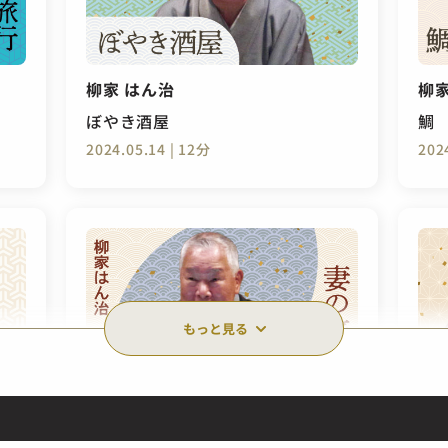
柳家 はん治
柳家
ぼやき酒屋
鯛
2024.05.14 | 12分
202
もっと見る
柳家 はん治
柳家
妻の旅行
モ