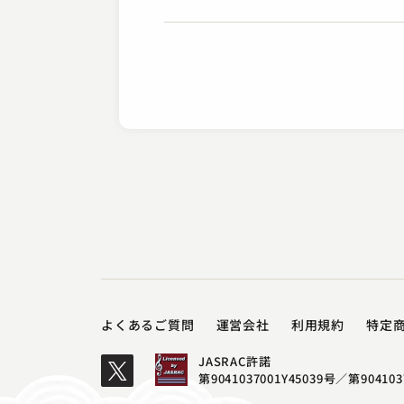
柳家 はん治
転宅
2023.11.15 | 27分
よくあるご質問
運営会社
利用規約
特定
JASRAC許諾
第9041037001Y45039号／
第904103