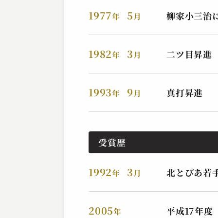
2024.05.12 | 15分
1977
5
柳家小三治
年
月
1982
3
二ツ目昇進
年
月
1993
9
真打昇進
年
月
柳家 はん治
受賞歴
背なで老いてる唐獅子牡丹
2023.11.19 | 22分
1992
3
北とぴあ若
年
月
2005
平成17年度
年