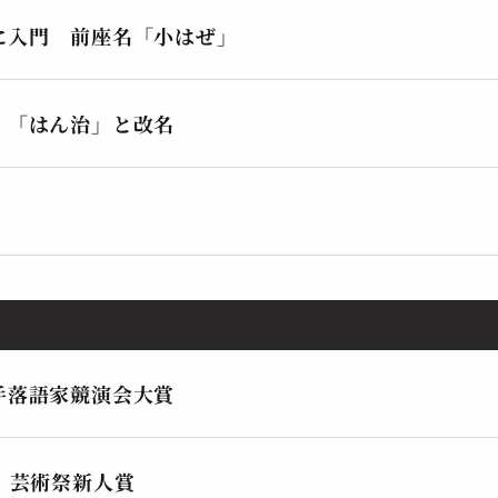
2024.05.11 | 14分
202
に入門 前座名「小はぜ」
 「はん治」と改名
柳家 はん治
柳家
鯛
禁
2023.11.17 | 25分
202
手落語家競演会大賞
 芸術祭新人賞