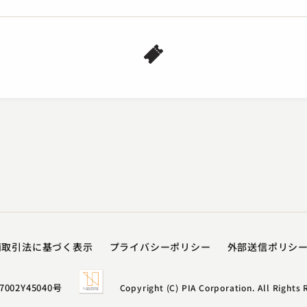
柳家 はん治
柳家
鯛
背
2023.11.14 | 27分
202
商取引法に基づく表示
プライバシーポリシー​
外部送信ポリシ
7002Y45040号
Copyright (C) PIA Corporation. All Rights