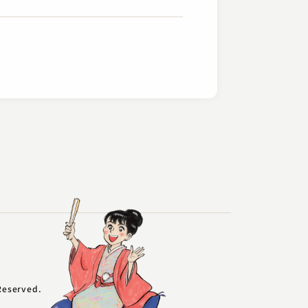
 はん治
なで老いてる唐獅子牡丹
3.11.12 | 24分
ー
 Reserved.