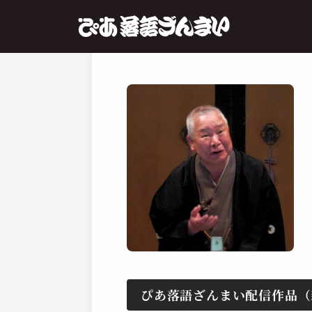
ぴあ落語ざんまい配信作品（