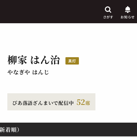
さがす
お知らせ
柳家 はん治
芸人
真打
からさがす
やなぎや はんじ
演目
からさがす
上演時間
からさがす
52
ぴあ落語ざんまいで配信中
席
新着順）