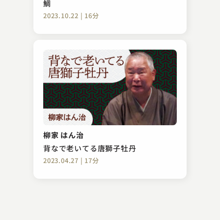
鯛
2023.10.22 | 16分
柳家 小三太
佐野山
柳家 はん治
2023.06.04 | 15分
背なで老いてる唐獅子牡丹
2023.04.27 | 17分