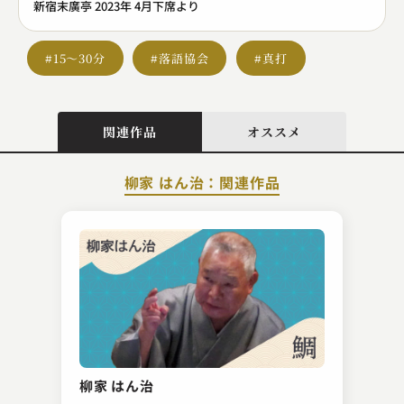
新宿末廣亭 2023年 4月下席より
#15～30分
#落語協会
#真打
関連作品
オススメ
柳家 はん治：関連作品
林家 きく麿
歯ンデレラ
柳家 はん治
2023.10.24 | 15分