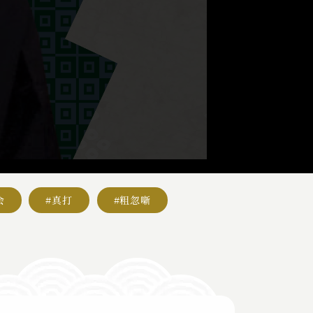
会
#真打
#粗忽噺