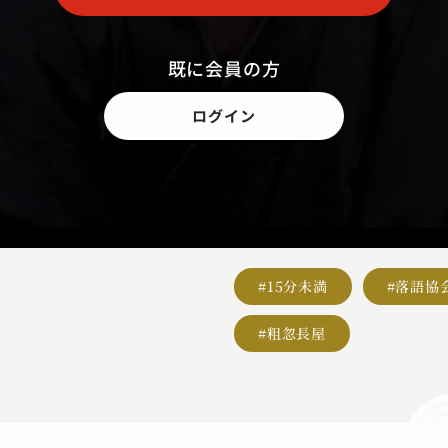
既に会員の方
ログイン
#15分未満
#落語協
#粗忽長屋