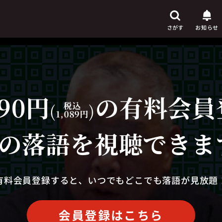
さがす
お知らせ
90円
の有料会員
芸人
からさがす
(
税込
)
1,089円
演目
からさがす
の落語を視聴できま
上演時間
からさがす
有料会員登録すると、いつでもどこでも落語が見放題
会員登録はこちら