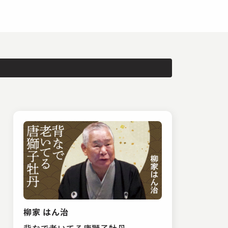
柳家 はん治
背なで老いてる唐獅子牡丹