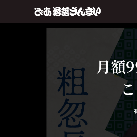
月額9
こ