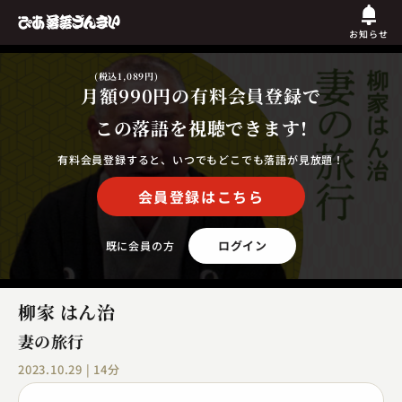
お知らせ
(税込1,089円)
月額990円
の有料会員登録で
この落語を視聴できます!
有料会員登録すると、いつでもどこでも落語が見放題！
会員登録はこちら
ログイン
既に会員の方
柳家 はん治
妻の旅行
2023.10.29 | 14分