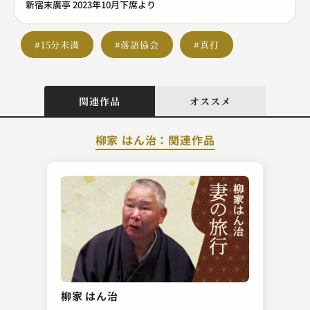
新宿末廣亭 2023年10月下席より
#15分未満
#落語協会
#真打
関連作品
オススメ
柳家 はん治：関連作品
柳家 一九
都々逸親子
柳家 はん治
2023.01.12 | 10分