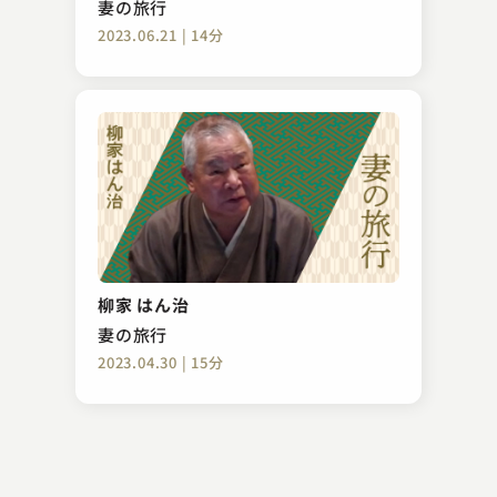
妻の旅行
2023.06.21 | 14分
春風亭 柳太郎
めちゃうま
柳家 はん治
2023.11.23 | 14分
妻の旅行
2023.04.30 | 15分