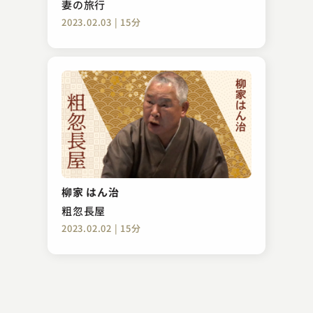
妻の旅行
2023.02.03 | 15分
古今亭 菊太楼
ざるや
柳家 はん治
2023.10.21 | 8分
粗忽長屋
2023.02.02 | 15分