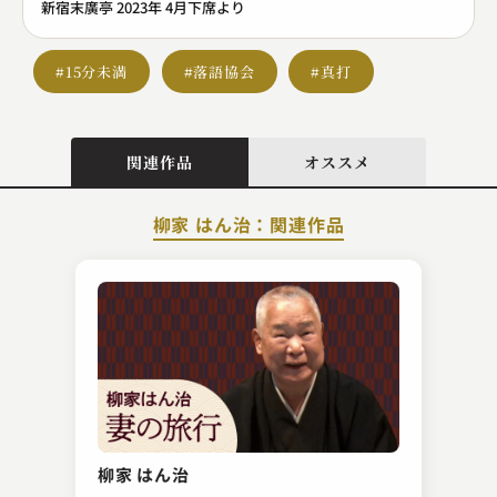
新宿末廣亭 2023年 4月下席より
#15分未満
#落語協会
#真打
関連作品
オススメ
柳家 はん治：関連作品
桂 伸衛門
権兵衛狸
柳家 はん治
2023.11.06 | 14分