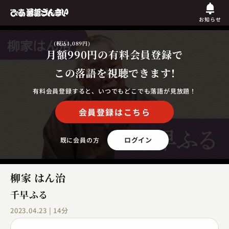
お知らせ
(税込1,089円)
月額990円
の有料会員登録で
この落語を視聴できます!
有料会員登録すると、いつでもどこでも落語が見放題！
会員登録はこちら
ログイン
既に会員の方
柳家 はん治
千早ふる
2023.04.23 | 14分