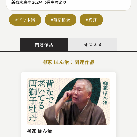
新宿末廣亭 2024年5月中席より
#15分未満
#落語協会
#真打
関連作品
オススメ
柳家 はん治：関連作品
春風亭 正朝
狸札
柳家 はん治
2023.04.21 | 12分