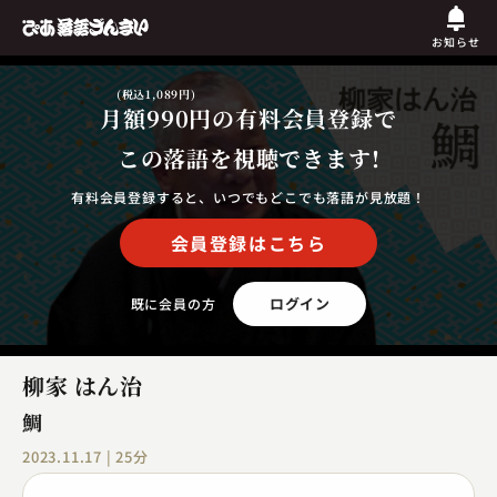
お知らせ
(税込1,089円)
月額990円
の有料会員登録で
この落語を視聴できます!
有料会員登録すると、いつでもどこでも落語が見放題！
会員登録はこちら
ログイン
既に会員の方
柳家 はん治
鯛
2023.11.17 | 25分