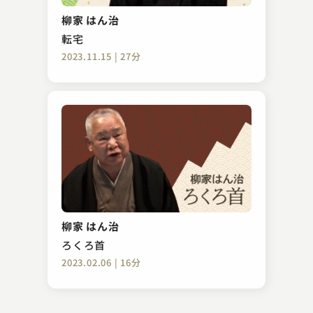
禁酒番屋
柳家 はん治
2024.06.19 | 15分
転宅
2023.11.15 | 27分
金原亭 馬の助
権兵衛狸 ～百面相～
柳家 はん治
2023.08.21 | 16分
ろくろ首
2023.02.06 | 16分