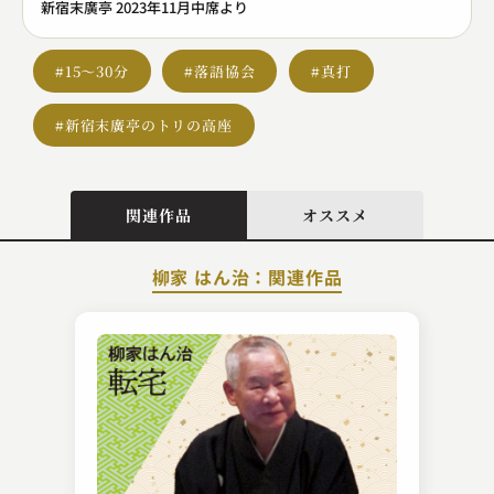
新宿末廣亭 2023年11月中席より
#15～30分
#落語協会
#真打
#新宿末廣亭のトリの高座
関連作品
オススメ
柳家 はん治：関連作品
三遊亭 遊馬