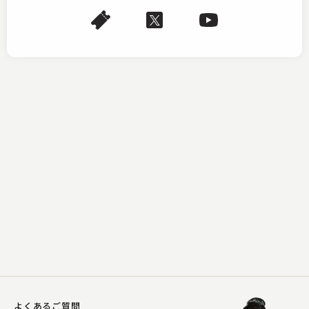
五明樓 玉の輔
宗論
2024.08.26 | 14分
よくあるご質問