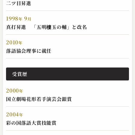
二ツ目昇進
1998
9
年
月
五明樓 玉の輔
真打昇進 「五明樓玉の輔」と改名
マキシム・ド・呑兵衛
2024.08.28 | 15分
2010
年
落語協会理事に就任
受賞歴
2000
年
国立劇場花形若手演芸会銀賞
五明樓 玉の輔
2004
年
紙入れ
彩の国落語大賞技能賞
2024.08.27 | 10分