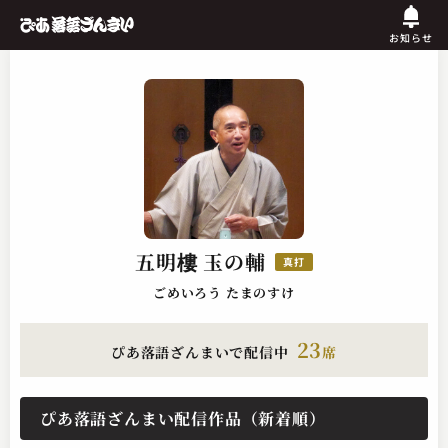
お知らせ
五明樓 玉の輔
真打
ごめいろう たまのすけ
23
ぴあ落語ざんまいで配信中
席
ぴあ落語ざんまい配信作品（新着順）