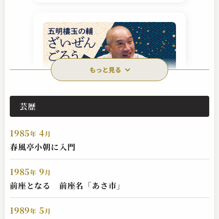
もっと見る
芸歴
五明樓 玉の輔
ざいぜんごろう
1985
4
2024.08.29 | 14分
年
月
春風亭小朝に入門
1985
9
年
月
前座となる 前座名「あさ市」
1989
5
年
月