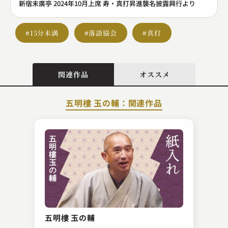
新宿末廣亭 2024年10月上席 寿・真打昇進襲名披露興行より
#15分未満
#落語協会
#真打
関連作品
オススメ
五明樓 玉の輔：関連作品
一玄亭 米多朗
粗忽の釘
五明樓 玉の輔
2025.02.15 | 13分