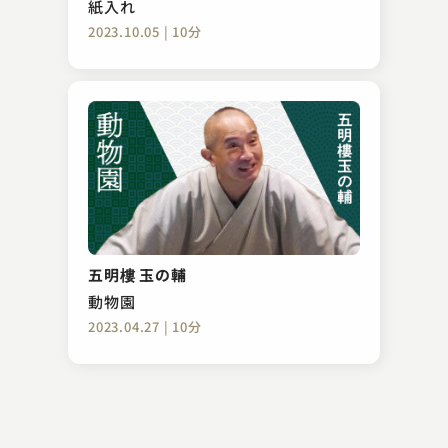
紙入れ
2023.10.05 | 10分
林家 種平
ぼやき酒屋
五明樓 玉の輔
2024.04.08 | 13分
動物園
2023.04.27 | 10分