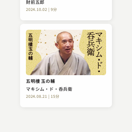
財前五郎
2024.10.02 | 9分
柳家 花ごめ
人の恩返し
五明樓 玉の輔
2024.05.14 | 13分
マキシム・ド・呑兵衛
2024.08.21 | 15分