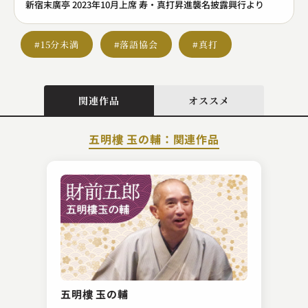
新宿末廣亭 2023年10月上席 寿・真打昇進襲名披露興行より
#15分未満
#落語協会
#真打
関連作品
オススメ
五明樓 玉の輔：関連作品
隅田川 馬石
鮑のし
五明樓 玉の輔
2023.09.12 | 14分