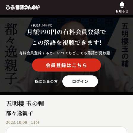
お知らせ
(税込1,089円)
月額990円
の有料会員登録で
この落語を視聴できます!
有料会員登録すると、いつでもどこでも落語が見放題！
会員登録はこちら
ログイン
既に会員の方
五明樓 玉の輔
都々逸親子
2023.10.09 | 11分