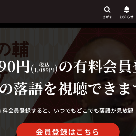
さがす
お知らせ
90円
の有料会員
芸人
からさがす
(
税込
)
1,089円
演目
からさがす
の落語を視聴できま
上演時間
からさがす
有料会員登録すると、いつでもどこでも落語が見放題
会員登録はこちら