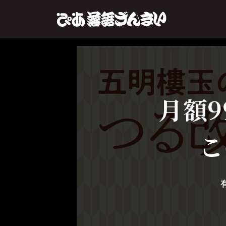
月額9
こ