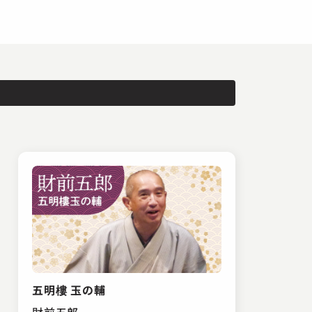
五明樓 玉の輔
財前五郎