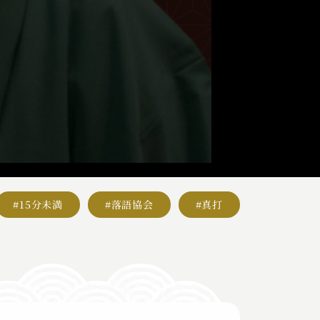
#15分未満
#落語協会
#真打