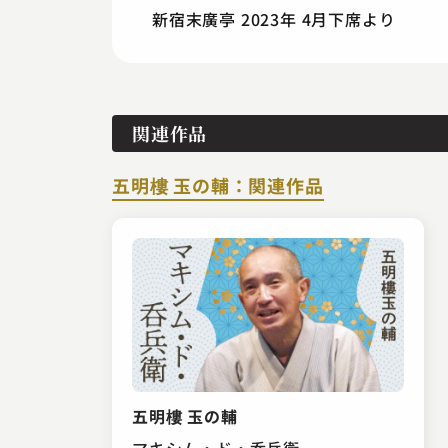
新宿末廣亭 2023年 4月下席より
関連作品
五明樓 玉の輔：関連作品
五明樓 玉の輔
マキシム・ド・呑兵衛