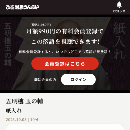
お知らせ
(税込1,089円)
月額990円
の有料会員登録で
この落語を視聴できます!
有料会員登録すると、いつでもどこでも落語が見放題！
会員登録はこちら
ログイン
既に会員の方
五明樓 玉の輔
紙入れ
2023.10.05 | 10分