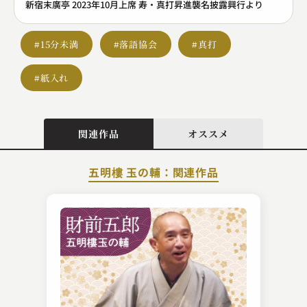
新宿末廣亭 2023年10月上席 寿・真打昇進襲名披露興行より
#15分未満
#落語協会
#真打
#紙入れ
関連作品
オススメ
五明樓 玉の輔：関連作品
柳家 勧之助