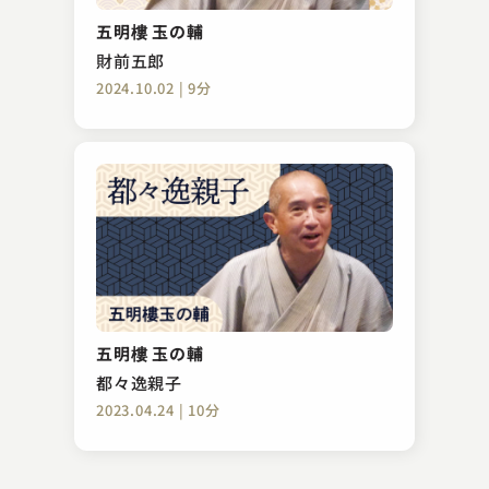
権助提灯
五明樓 玉の輔
2024.05.12 | 13分
財前五郎
2024.10.02 | 9分
林家 種平
ぼやき酒屋
五明樓 玉の輔
2023.03.16 | 14分
都々逸親子
2023.04.24 | 10分