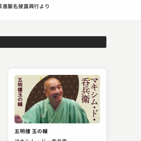
打昇進襲名披露興行より
五明樓 玉の輔
マキシム・ド・呑兵衛