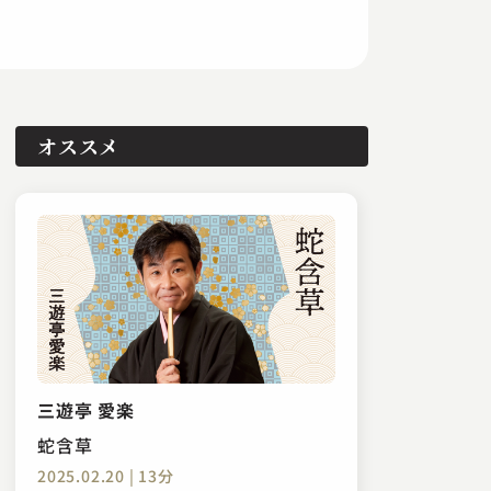
オススメ
三遊亭 愛楽
蛇含草
2025.02.20 | 13分