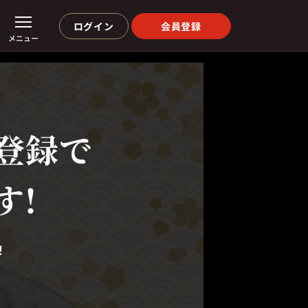
ログイン
会員登録
メニュー
登録で
す!
！