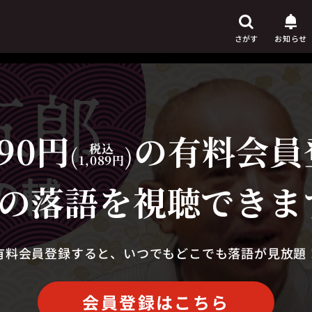
さがす
お知らせ
90円
の有料会員
芸人
からさがす
(
税込
)
1,089円
演目
からさがす
の落語を視聴できま
上演時間
からさがす
有料会員登録すると、いつでもどこでも落語が見放題
会員登録はこちら