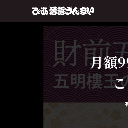
月額9
こ