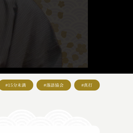
#15分未満
#落語協会
#真打