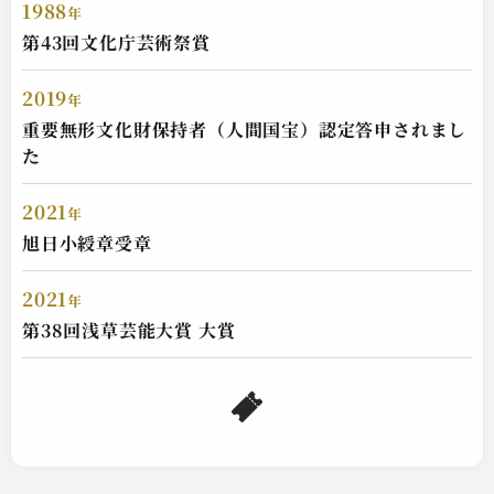
1988
年
第43回文化庁芸術祭賞
2019
年
重要無形文化財保持者（人間国宝）認定答申されまし
た
2021
年
旭日小綬章受章
神田 松鯉
赤穂義士外伝 梶川与惣兵衛
2021
年
2024.11.22 | 33分
第38回浅草芸能大賞 大賞