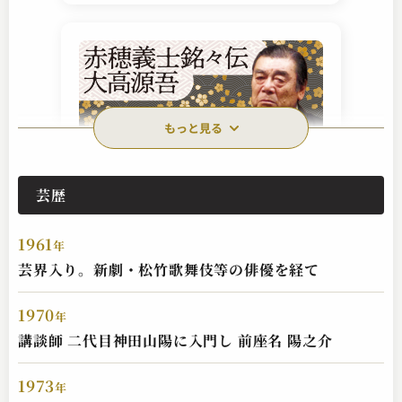
もっと見る
芸歴
神田 松鯉
赤穂義士銘々伝 大高源吾
1961
2024.11.26 | 28分
年
芸界入り。新劇・松竹歌舞伎等の俳優を経て
1970
年
講談師 二代目神田山陽に入門し 前座名 陽之介
1973
年