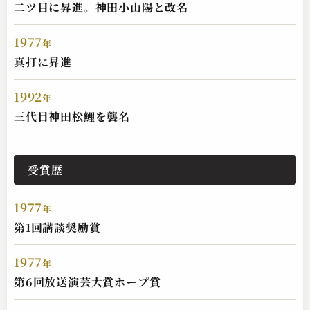
二ツ目に昇進。神田小山陽と改名
1977
年
神田 松鯉
真打に昇進
赤穂義士外伝 天野屋利兵衛
2024.11.25 | 32分
1992
年
三代目神田松鯉を襲名
受賞歴
1977
年
第1回講談奨励賞
神田 松鯉
1977
年
赤穂義士銘々伝 神崎詫証文
第6回放送演芸大賞ホープ賞
2024.11.24 | 34分