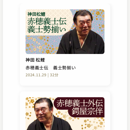
神田 松鯉
赤穂義士伝 義士勢揃い
2024.11.29 | 32分