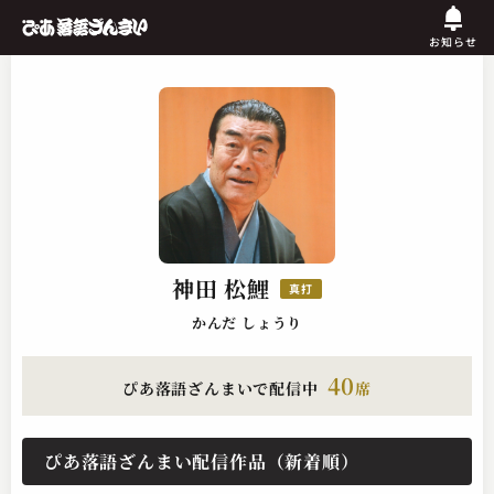
お知らせ
神田 松鯉
真打
かんだ しょうり
40
ぴあ落語ざんまいで配信中
席
ぴあ落語ざんまい配信作品（新着順）