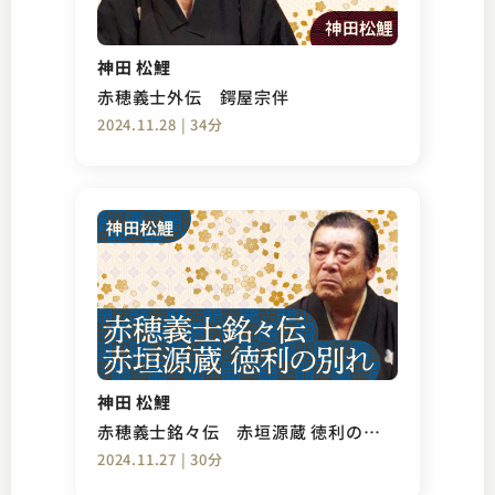
神田 松鯉
赤穂義士外伝 鍔屋宗伴
2024.11.28 | 34分
神田 松鯉
赤穂義士銘々伝 赤垣源蔵 徳利の別
れ
2024.11.27 | 30分