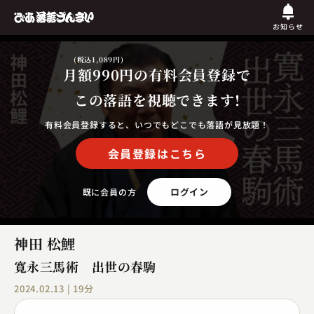
お知らせ
(税込1,089円)
月額990円
の有料会員登録で
この落語を視聴できます!
有料会員登録すると、いつでもどこでも落語が見放題！
会員登録はこちら
ログイン
既に会員の方
神田 松鯉
寛永三馬術 出世の春駒
2024.02.13 | 19分