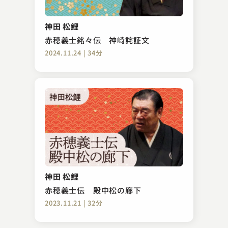
柳家 花ごめ
24時間マラソン
神田 松鯉
2023.01.31 | 17分
赤穂義士銘々伝 神崎詫証文
2024.11.24 | 34分
三遊亭 歌る多
替り目
神田 松鯉
2023.08.22 | 16分
赤穂義士伝 殿中松の廊下
2023.11.21 | 32分