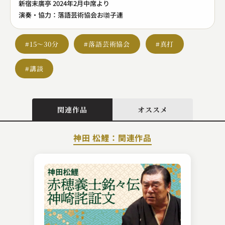
新宿末廣亭 2024年2月中席より
演奏・協力：落語芸術協会お囃子連
#15～30分
#落語芸術協会
#真打
#講談
関連作品
オススメ
神田 松鯉：関連作品