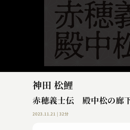
神田 松鯉
赤穂義士伝 殿中松の廊
2023.11.21 | 32分