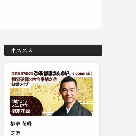
オススメ
柳家 花緑
芝浜