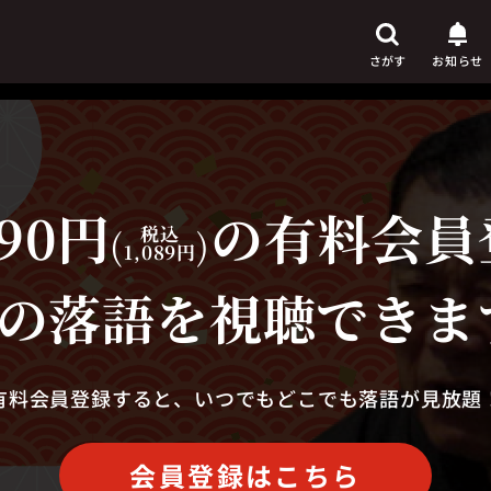
さがす
お知らせ
90円
の有料会員
芸人
からさがす
(
税込
)
1,089円
演目
からさがす
の落語を視聴できま
上演時間
からさがす
有料会員登録すると、いつでもどこでも落語が見放題
会員登録はこちら