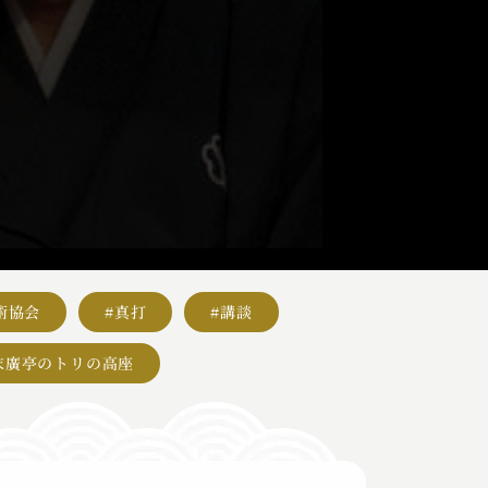
術協会
#真打
#講談
末廣亭のトリの高座