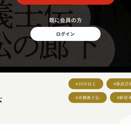
既に会員の方
ログイン
#30分以上
#落語芸
#赤穂義士伝
#新宿
下