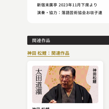
新宿末廣亭 2023年11月下席より
演奏・協力：落語芸術協会お囃子連
関連作品
神田 松鯉：関連作品
神田 松鯉