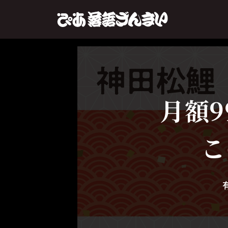
月額9
こ