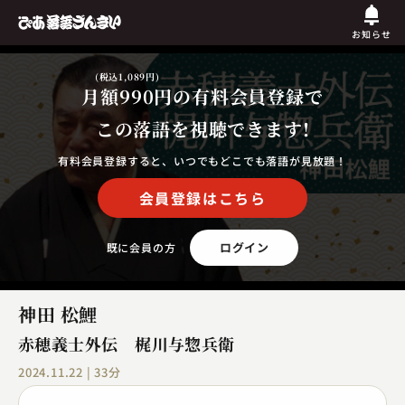
お知らせ
(税込1,089円)
月額990円
の有料会員登録で
この落語を視聴できます!
有料会員登録すると、いつでもどこでも落語が見放題！
会員登録はこちら
ログイン
既に会員の方
神田 松鯉
赤穂義士外伝 梶川与惣兵衛
2024.11.22 | 33分