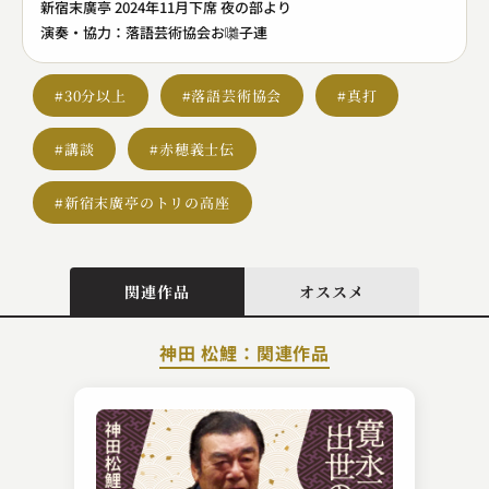
新宿末廣亭 2024年11月下席 夜の部より
演奏・協力：落語芸術協会お囃子連
#30分以上
#落語芸術協会
#真打
#講談
#赤穂義士伝
#新宿末廣亭のトリの高座
関連作品
オススメ
神田 松鯉：関連作品