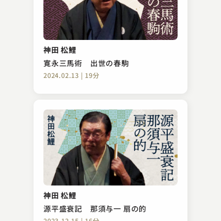
五街道 雲助
幾代餅
神田 松鯉
2023.09.11 | 34分
寛永三馬術 出世の春駒
2024.02.13 | 19分
柳家 花緑
試し酒
神田 松鯉
2025.05.12 | 34分
源平盛衰記 那須与一 扇の的
2023.12.15 | 16分