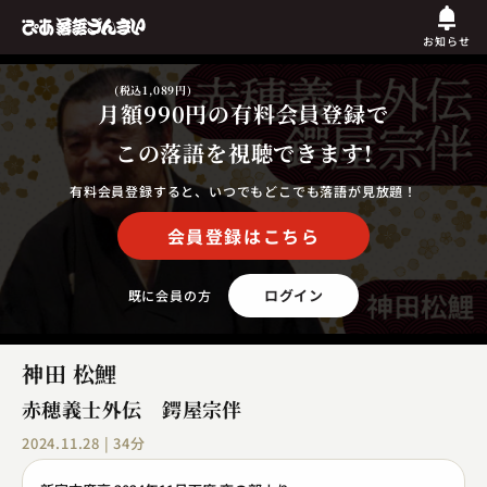
お知らせ
(税込1,089円)
月額990円
の有料会員登録で
この落語を視聴できます!
有料会員登録すると、いつでもどこでも落語が見放題！
会員登録はこちら
ログイン
既に会員の方
神田 松鯉
赤穂義士外伝 鍔屋宗伴
2024.11.28 | 34分