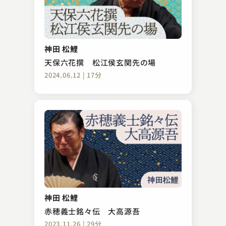
林家 木久彦
お見立て
神田 松鯉
2025.04.05 | 38分
天保六花撰 松江侯玄関先の場
2024.06.12 | 17分
柳家 花緑
柳田格之進
神田 松鯉
2024.05.16 | 42分
赤穂義士銘々伝 大高源吾
2023.11.26 | 29分