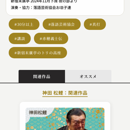
新宿末廣亭 2024年11月下席 夜の部より
演奏・協力：落語芸術協会お囃子連
#30分以上
#落語芸術協会
#真打
#講談
#赤穂義士伝
#新宿末廣亭のトリの高座
関連作品
オススメ
神田 松鯉：関連作品