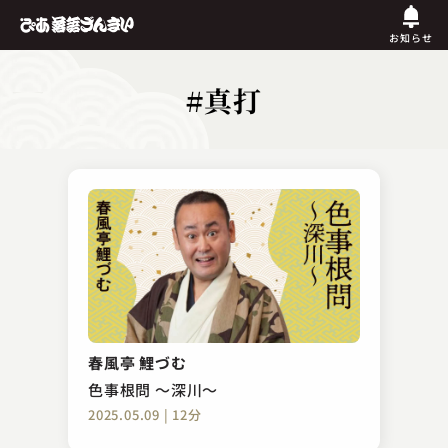
お知らせ
#真打
春風亭 鯉づむ
色事根問 ～深川～
2025.05.09 | 12分