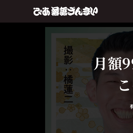
月額9
こ