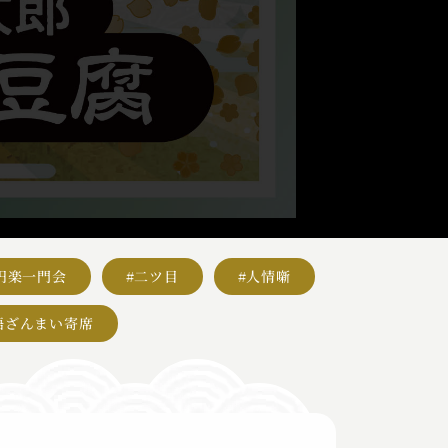
円楽一門会
#二ツ目
#人情噺
語ざんまい寄席