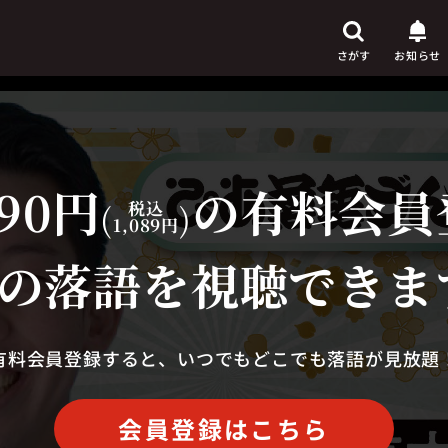
さがす
お知らせ
90円
の有料会員
芸人
(
税込
)
からさがす
1,089円
演目
からさがす
の落語を視聴できま
上演時間
からさがす
有料会員登録すると、いつでもどこでも落語が見放題
会員登録はこちら