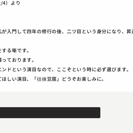
2/4）より
私が入門して四年の修行の後、二ツ目という身分になり、昇
をする噺です。
喋っております。
エンドという演目なので、ここぞという時に必ず選びます。
てほしい演目、「徂徠豆腐」どうぞお楽しみに。