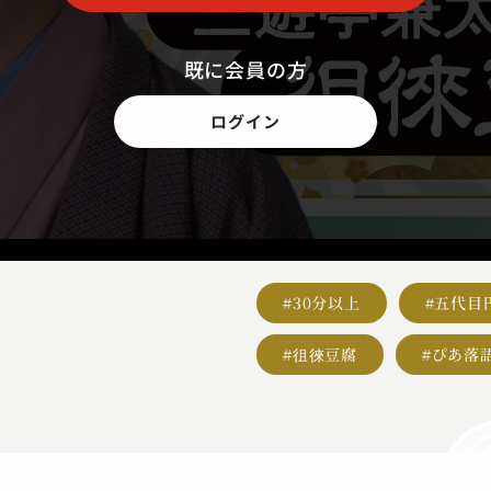
既に会員の方
ログイン
#30分以上
#五代目
#徂徠豆腐
#ぴあ落