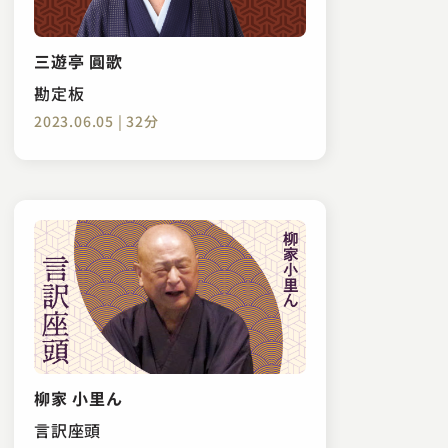
三遊亭 圓歌
勘定板
2023.06.05 | 32分
柳家 小里ん
言訳座頭