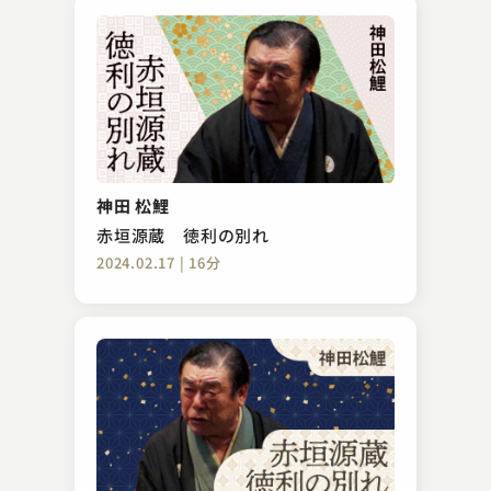
神田 松鯉
赤垣源蔵 徳利の別れ
2024.02.17 | 16分