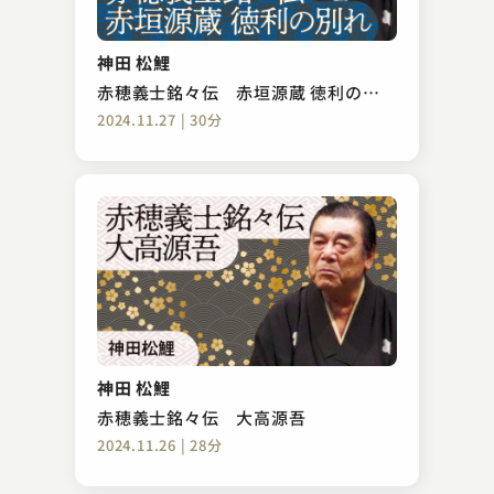
神田 松鯉
赤穂義士銘々伝 赤垣源蔵 徳利の別
れ
2024.11.27 | 30分
神田 松鯉
赤穂義士銘々伝 大高源吾
2024.11.26 | 28分