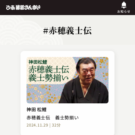
お知らせ
#赤穂義士伝
神田 松鯉
赤穂義士伝 義士勢揃い
2024.11.29 | 32分