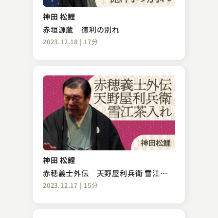
神田 松鯉
赤垣源蔵 徳利の別れ
2023.12.18 | 17分
神田 松鯉
赤穂義士外伝 天野屋利兵衛 雪江茶
入れ
2023.12.17 | 15分