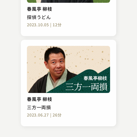
新聞記事
春風亭 柳枝
2024.11.27 | 16分
探偵うどん
2023.10.05 | 12分
春風亭 愛橋
動物園
春風亭 柳枝
2023.12.15 | 16分
三方一両損
2023.06.27 | 26分