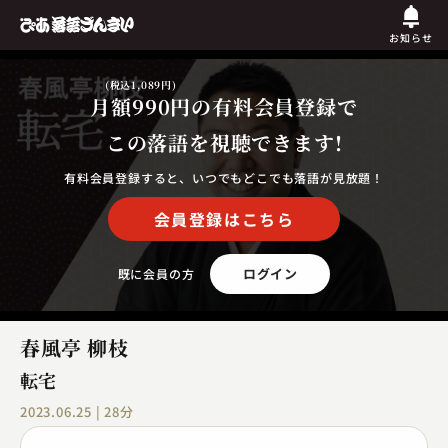
お知らせ
(税込1,089円)
月額990円
の有料会員登録で
この落語を視聴できます!
有料会員登録すると、いつでもどこでも落語が見放題！
会員登録はこちら
ログイン
既に会員の方
春風亭 柳枝
転宅
2023.06.25 | 28分