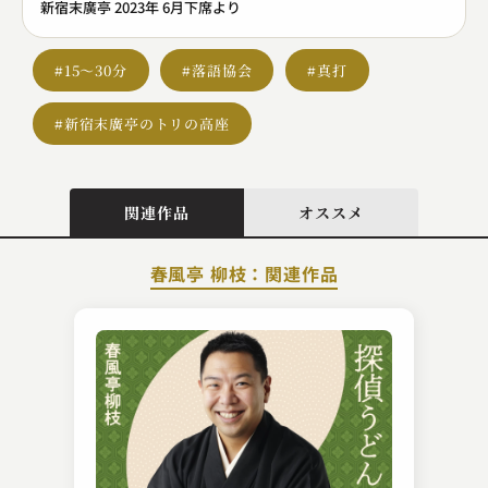
新宿末廣亭 2023年 6月下席より
#15～30分
#落語協会
#真打
#新宿末廣亭のトリの高座
関連作品
オススメ
春風亭 柳枝：関連作品
春風亭 昇乃進