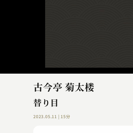
古今亭 菊太楼
替り目
2023.05.11 | 15分