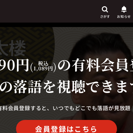
さがす
お知らせ
90円
の有料会員
芸人
からさがす
(
税込
)
1,089円
演目
からさがす
の落語を視聴できま
上演時間
からさがす
有料会員登録すると、いつでもどこでも落語が見放題
会員登録はこちら