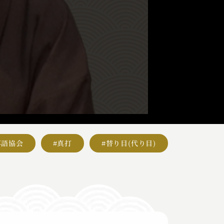
落語協会
#真打
#替り目(代り目)