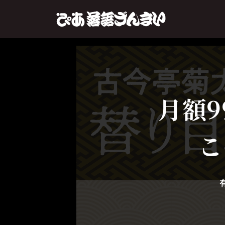
月額9
こ