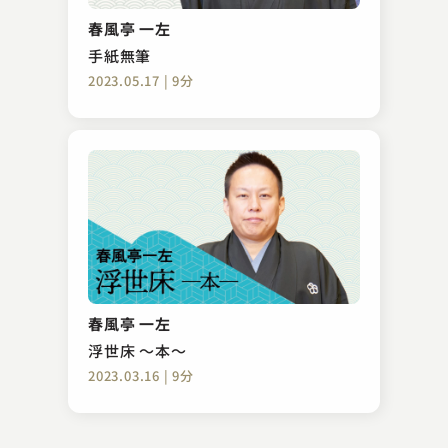
悋気の独楽
春風亭 一左
2023.04.22 | 14分
手紙無筆
2023.05.17 | 9分
桂 文雀
色事根問
春風亭 一左
2023.12.08 | 12分
浮世床 ～本～
2023.03.16 | 9分