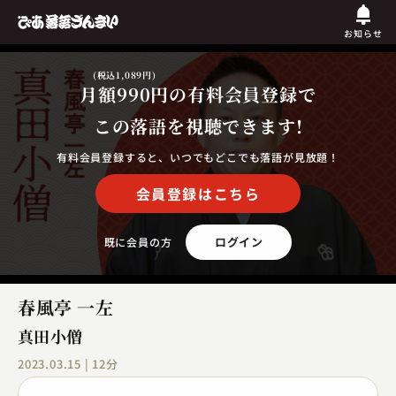
お知らせ
(税込1,089円)
月額990円
の有料会員登録で
この落語を視聴できます!
有料会員登録すると、いつでもどこでも落語が見放題！
会員登録はこちら
ログイン
既に会員の方
春風亭 一左
真田小僧
2023.03.15 | 12分