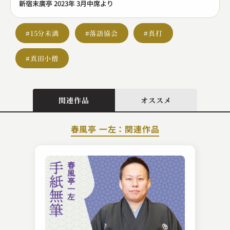
新宿末廣亭 2023年 3月中席より
#15分未満
#落語協会
#真打
#真田小僧
関連作品
オススメ
春風亭 一左：関連作品
春風亭 正朝