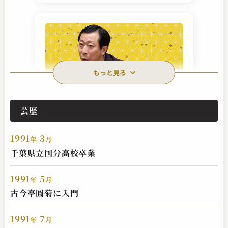
もっと見る
芸歴
古今亭 菊之丞
町内の若い衆
1991
3
2025.04.06 | 11分
年
月
千葉県立国分高校卒業
1991
5
年
月
古今亭圓菊に入門
1991
7
年
月