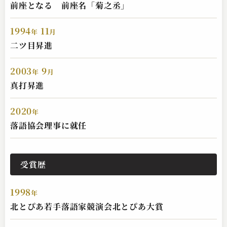
前座となる 前座名「菊之丞」
1994
11
年
月
古今亭 菊之丞
二ツ目昇進
親子酒
2025.04.04 | 14分
2003
9
年
月
真打昇進
2020
年
落語協会理事に就任
受賞歴
古今亭 菊之丞
1998
年
紙入れ
北とぴあ若手落語家競演会北とぴあ大賞
2025.04.03 | 14分