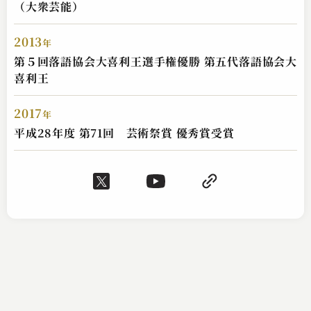
（大衆芸能）
2013
年
古今亭 菊之丞
第５回落語協会大喜利王選手権優勝 第五代落語協会大
喜利王
天狗裁き
2025.04.01 | 18分
2017
年
平成28年度 第71回 芸術祭賞 優秀賞受賞
古今亭 菊之丞
たらちね
2023.09.15 | 13分