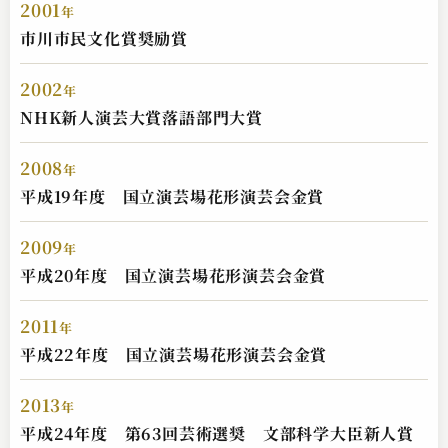
2001
年
市川市民文化賞奨励賞
2002
年
NHK新人演芸大賞落語部門大賞
2008
年
平成19年度 国立演芸場花形演芸会金賞
古今亭 菊之丞
2009
年
ふぐ鍋
平成20年度 国立演芸場花形演芸会金賞
2025.04.02 | 12分
2011
年
平成22年度 国立演芸場花形演芸会金賞
2013
年
平成24年度 第63回芸術選奨 文部科学大臣新人賞