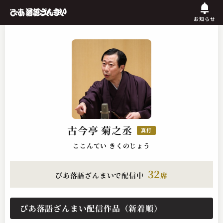
お知らせ
古今亭 菊之丞
真打
ここんてい きくのじょう
32
ぴあ落語ざんまいで配信中
席
ぴあ落語ざんまい配信作品（新着順）