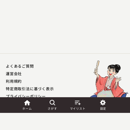
よくあるご質問
古今亭 菊之丞
運営会社
法事の茶
利用規約
2023.09.14 | 15分
特定商取引法に基づく表示
プライバシーポリシー​
外部送信ポリシー
ホーム
さがす
マイリスト
設定
JASRAC許諾
第9041037001Y45039号／