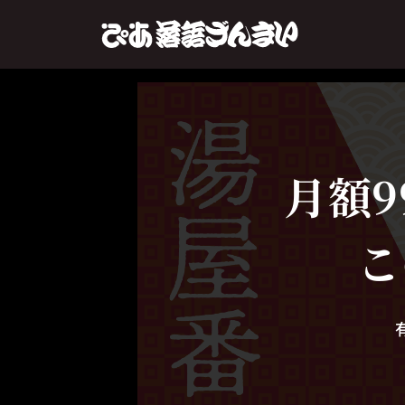
月額9
こ