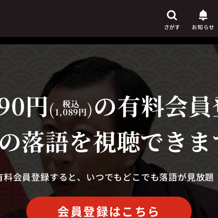
さがす
お知らせ
90円
の有料会員
芸人
からさがす
(
税込
)
1,089円
演目
からさがす
の落語を視聴できま
上演時間
からさがす
有料会員登録すると、いつでもどこでも落語が見放題
会員登録はこちら