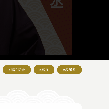
#落語協会
#真打
#湯屋番