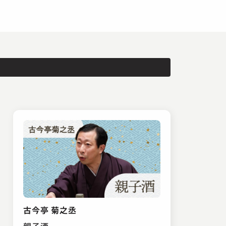
古今亭 菊之丞
親子酒