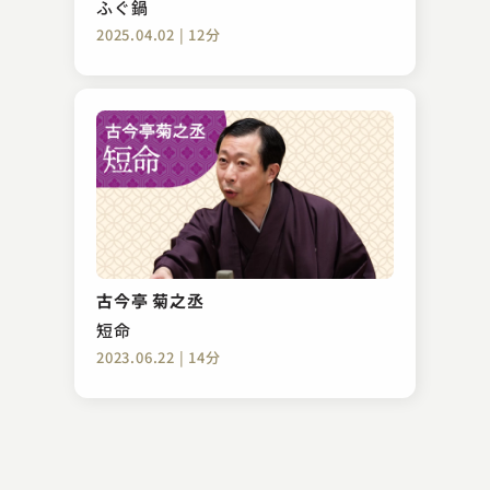
ふぐ鍋
2025.04.02 | 12分
柳家 小八
たけのこ
古今亭 菊之丞
2023.02.10 | 13分
短命
2023.06.22 | 14分