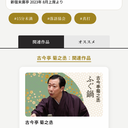
新宿末廣亭 2023年 8月上席より
#15分未満
#落語協会
#真打
関連作品
オススメ
古今亭 菊之丞：関連作品
金原亭 馬生
狸札
古今亭 菊之丞
2024.10.03 | 12分