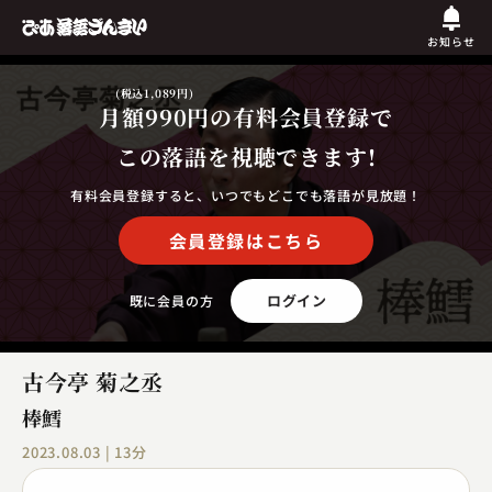
お知らせ
(税込1,089円)
月額990円
の有料会員登録で
この落語を視聴できます!
有料会員登録すると、いつでもどこでも落語が見放題！
会員登録はこちら
ログイン
既に会員の方
古今亭 菊之丞
棒鱈
2023.08.03 | 13分