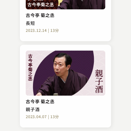
林家 種平
お忘れ物承り所
古今亭 菊之丞
2023.03.13 | 14分
長短
2023.12.14 | 13分
金原亭 馬生
猫の皿 ～夜桜～
古今亭 菊之丞
2023.02.08 | 13分
親子酒
2023.04.07 | 13分