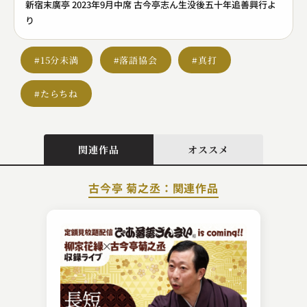
新宿末廣亭 2023年9月中席 古今亭志ん生没後五十年追善興行よ
り
#15分未満
#落語協会
#真打
#たらちね
関連作品
オススメ
古今亭 菊之丞：関連作品