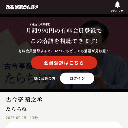
お知らせ
(税込1,089円)
月額990円
の有料会員登録で
この落語を視聴できます!
有料会員登録すると、いつでもどこでも落語が見放題！
会員登録はこちら
ログイン
既に会員の方
古今亭 菊之丞
たらちね
2023.09.15 | 13分