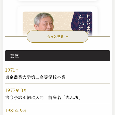
もっと見る
芸歴
桂 ひな太郎
たいこ腹
1971
2023.10.27 | 15分
年
東京農業大学第二高等学校卒業
1977
3
年
月
古今亭志ん朝に入門 前座名「志ん坊」
1981
9
年
月