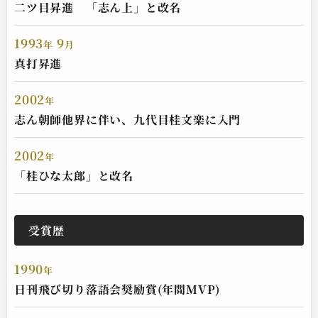
二ツ目昇進 「志ん上」と改名
1993
9
年
月
桂 ひな太郎
真打昇進
締め込み
2023.10.26 | 16分
2002
年
志ん朝師他界に伴い、九代目桂文楽に入門
2002
年
「桂ひな太郎」と改名
受賞歴
桂 ひな太郎
1990
年
たいこ腹
日刊飛び切り落語会奨励賞(年間MVP)
2023.10.25 | 14分