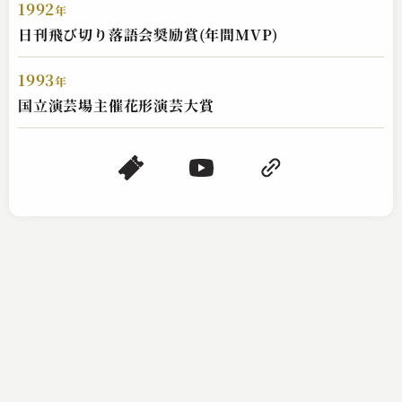
1992
年
日刊飛び切り落語会奨励賞(年間MVP)
1993
年
国立演芸場主催花形演芸大賞
桂 ひな太郎
紙入れ
2023.10.24 | 17分