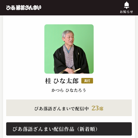
お知らせ
桂 ひな太郎
真打
かつら ひなたろう
23
ぴあ落語ざんまいで配信中
席
ぴあ落語ざんまい配信作品（新着順）