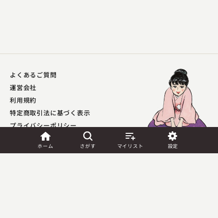
桂 ひな太郎
強情灸
2023.10.23 | 13分
よくあるご質問
運営会社
利用規約
特定商取引法に基づく表示
プライバシーポリシー​
外部送信ポリシー
ホーム
さがす
マイリスト
設定
JASRAC許諾
第9041037001Y45039号／
第9041037002Y45040号
桂 ひな太郎
三方一両損
Copyright (C) PIA Corporation. All Rights Reserved.
2023.10.22 | 14分