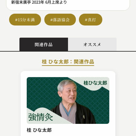
新宿末廣亭 2023年 6月上席より
#15分未満
#落語協会
#真打
関連作品
オススメ
桂 ひな太郎：関連作品
柳亭 燕路
初天神
桂 ひな太郎
2023.04.30 | 14分