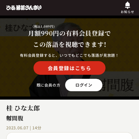
お知らせ
(税込1,089円)
月額990円
の有料会員登録で
この落語を視聴できます!
有料会員登録すると、いつでもどこでも落語が見放題！
会員登録はこちら
ログイン
既に会員の方
桂 ひな太郎
幇間腹
2023.06.07 | 14分