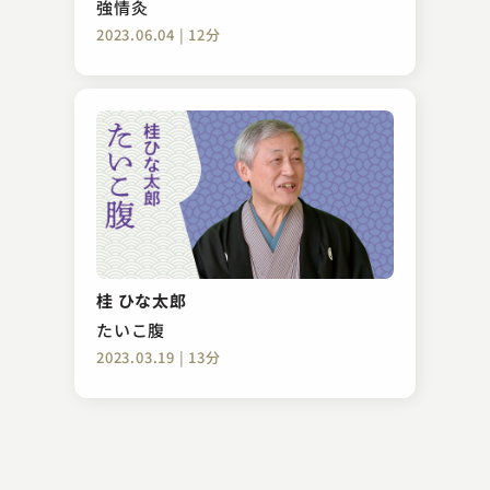
強情灸
2023.06.04 | 12分
柳家 小もん
子ほめ
桂 ひな太郎
2023.12.24 | 10分
たいこ腹
2023.03.19 | 13分