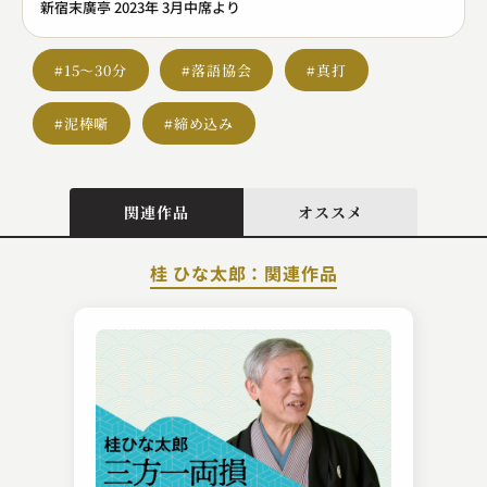
新宿末廣亭 2023年 3月中席より
#15～30分
#落語協会
#真打
#泥棒噺
#締め込み
関連作品
オススメ
桂 ひな太郎：関連作品
春風亭 勢朝