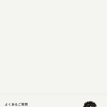
桂 夏丸
玄関の扉(古城一兵・作)
2025.02.18 | 15分
よくあるご質問