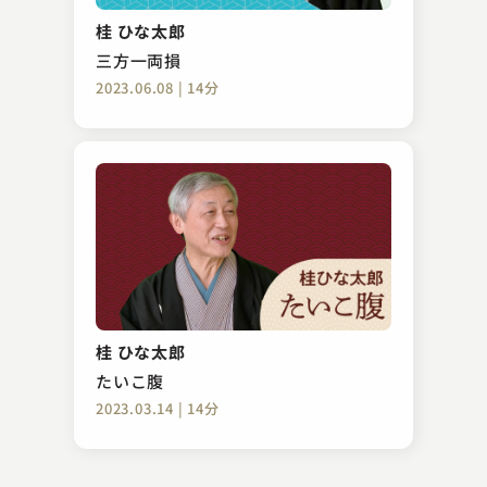
池田屋前
桂 ひな太郎
2023.10.24 | 15分
三方一両損
2023.06.08 | 14分
神田 松鯉
源平盛衰記 那須与一 扇の的
桂 ひな太郎
2023.12.15 | 16分
たいこ腹
2023.03.14 | 14分