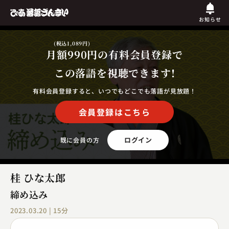
お知らせ
(税込1,089円)
月額990円
の有料会員登録で
この落語を視聴できます!
有料会員登録すると、いつでもどこでも落語が見放題！
会員登録はこちら
ログイン
既に会員の方
桂 ひな太郎
締め込み
2023.03.20 | 15分