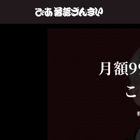
月額9
こ