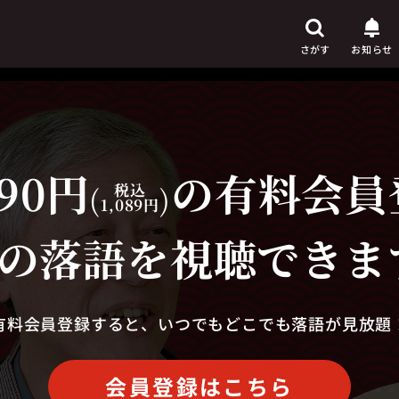
さがす
お知らせ
90円
の有料会員
芸人
からさがす
(
税込
)
1,089円
演目
からさがす
の落語を視聴できま
上演時間
からさがす
有料会員登録すると、いつでもどこでも落語が見放題
会員登録はこちら