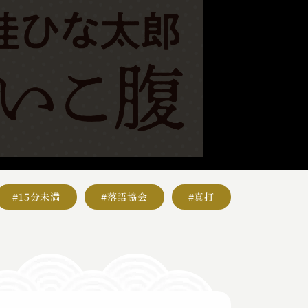
#15分未満
#落語協会
#真打