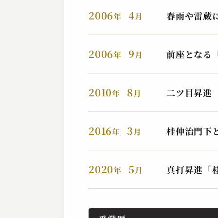
2023.11.07 | 15分
2006
4
春雨や雷蔵
年
月
2006
9
前座となる
年
月
2010
8
二ツ目昇進
年
月
2016
3
桂伸治門下
年
月
桂 伸衛門
時そば
2023.11.04 | 15分
2020
5
真打昇進「
年
月