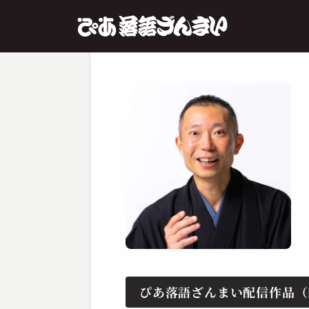
ぴあ落語ざんまい配信作品（