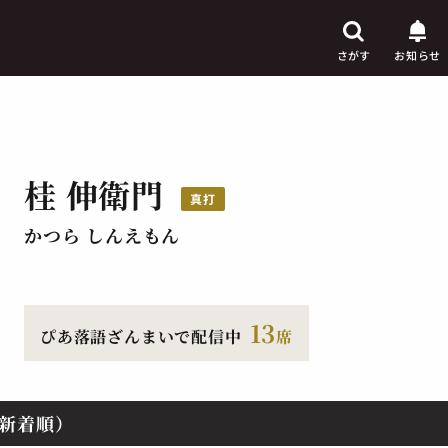
さがす
お知らせ
桂 伸衛門
芸人
真打
からさがす
かつら しんえもん
演目
からさがす
上演時間
からさがす
13
ぴあ落語ざんまいで配信中
席
新着順）