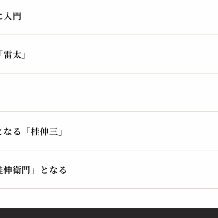
2023.11.06 | 14分
202
に入門
「雷太」
となる「桂伸三」
桂 伸衛門
桂 
転失気
ご
2023.11.03 | 15分
202
桂伸衛門」となる