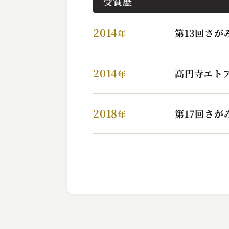
受賞歴
2014
第13回さが
年
2014
高円寺エト
桂 伸衛門
年
老人ホームごっこ
2023.11.01 | 13分
2018
第17回さが
年