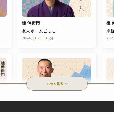
桂 伸衛門
桂 
老人ホームごっこ
岸
2024.11.21 | 15分
202
もっと見る
桂 伸衛門
桂 
権兵衛狸
老