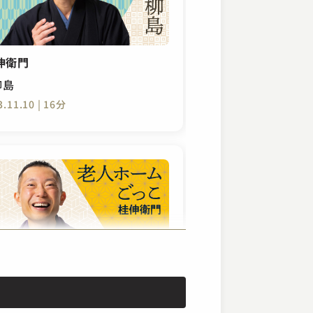
伸衛門
柳島
3.11.10 | 16分
伸衛門
人ホームごっこ