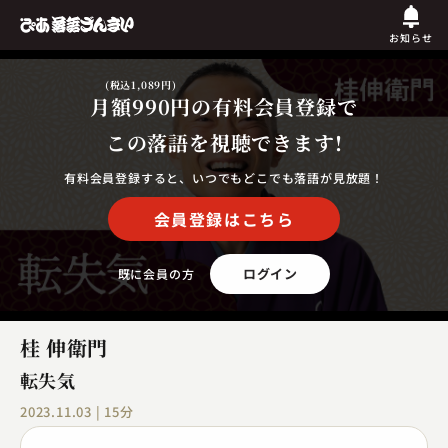
お知らせ
(税込1,089円)
月額990円
の有料会員登録で
この落語を視聴できます!
有料会員登録すると、いつでもどこでも落語が見放題！
会員登録はこちら
ログイン
既に会員の方
桂 伸衛門
転失気
2023.11.03 | 15分