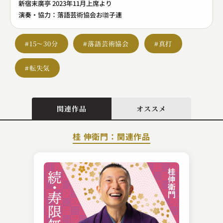
新宿末廣亭 2023年11月上席より
演奏・協力：落語芸術協会お囃子連
#15～30分
#落語芸術協会
#真打
#転失気
関連作品
オススメ
桂 伸衛門：関連作品