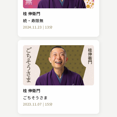
柳家 小三太
寿限無
桂 伸衛門
2023.06.01 | 16分
続・寿限無
2024.11.23 | 13分
隅田川 馬石
強情灸
桂 伸衛門
2023.12.07 | 15分
ごちそうさま
2023.11.07 | 15分