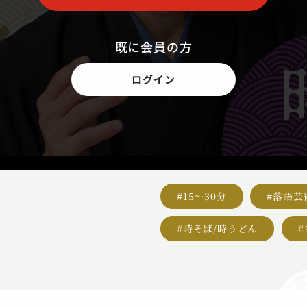
既に会員の方
ログイン
#15～30分
#落語芸
#時そば/時うどん