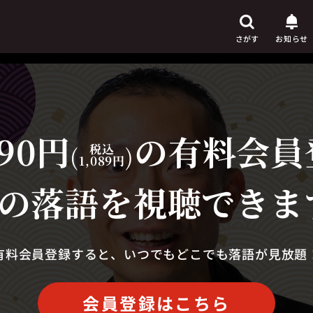
さがす
お知らせ
90円
の有料会員
芸人
からさがす
(
税込
)
1,089円
演目
からさがす
の落語を視聴できま
上演時間
からさがす
有料会員登録すると、いつでもどこでも落語が見放題
会員登録はこちら