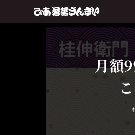
月額9
こ