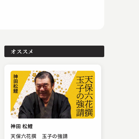
オススメ
神田 松鯉
天保六花撰 玉子の強請