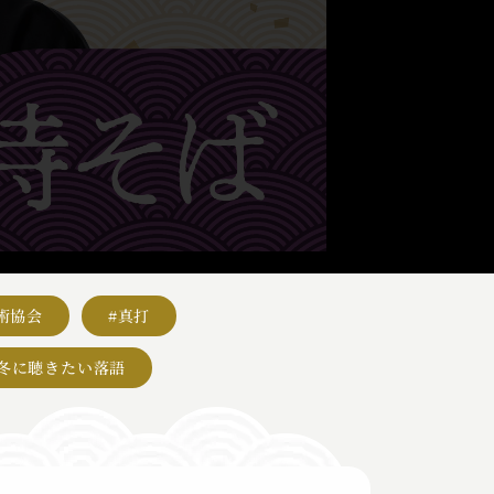
術協会
#真打
#冬に聴きたい落語