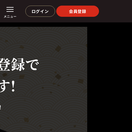
ログイン
会員登録
メニュー
登録で
す!
！