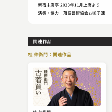
新宿末廣亭 2023年11月上席より
演奏・協力：落語芸術協会お囃子連
関連作品
桂 伸衛門：関連作品
桂 伸衛門