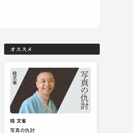
オススメ
桂 文雀
写真の仇討