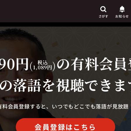
さがす
お知らせ
90円
の有料会員
芸人
からさがす
(
税込
)
1,089円
演目
からさがす
の落語を視聴できま
上演時間
からさがす
有料会員登録すると、いつでもどこでも落語が見放題
会員登録はこちら