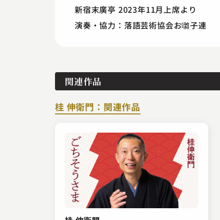
新宿末廣亭 2023年11月上席より
演奏・協力：落語芸術協会お囃子連
関連作品
桂 伸衛門：関連作品
桂 伸衛門