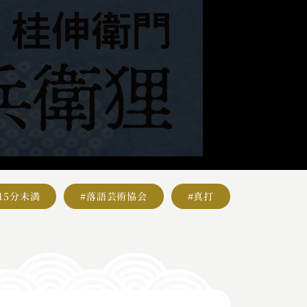
#15分未満
#落語芸術協会
#真打