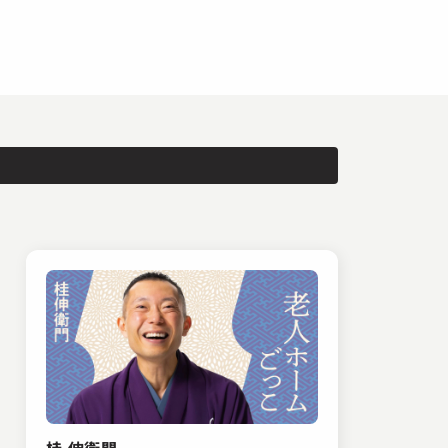
桂 伸衛門