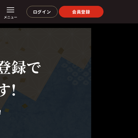
ログイン
会員登録
メニュー
登録で
す!
！