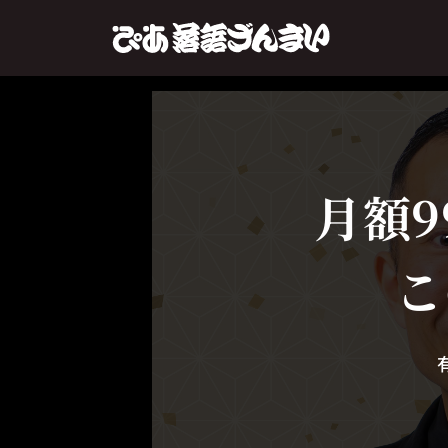
月額9
こ