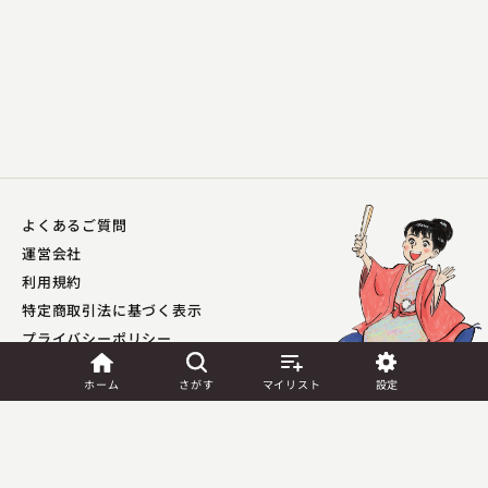
よくあるご質問
柳家 小平太
運営会社
熊の皮
利用規約
2025.04.02 | 12分
特定商取引法に基づく表示
プライバシーポリシー​
外部送信ポリシー
ホーム
さがす
マイリスト
設定
JASRAC許諾
第9041037001Y45039号／
第9041037002Y45040号