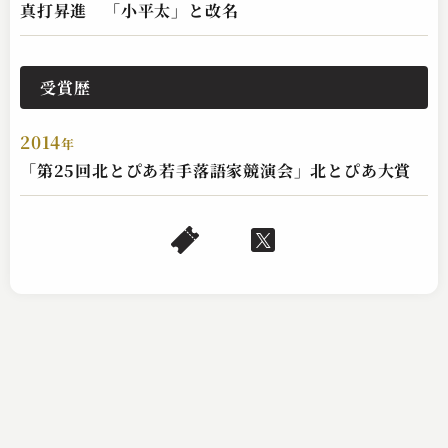
真打昇進 「小平太」と改名
柳家 小平太
受賞歴
花見酒
2025.04.04 | 12分
2014
年
「第25回北とぴあ若手落語家競演会」北とぴあ大賞
柳家 小平太
新聞記事
2025.04.03 | 13分