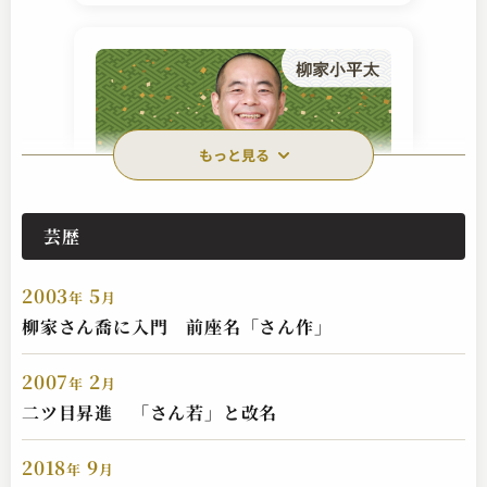
もっと見る
芸歴
柳家 小平太
棒鱈
2003
5
2025.04.05 | 13分
年
月
柳家さん喬に入門 前座名「さん作」
2007
2
年
月
二ツ目昇進 「さん若」と改名
2018
9
年
月