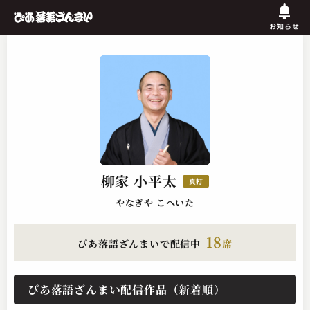
お知らせ
柳家 小平太
真打
やなぎや こへいた
18
ぴあ落語ざんまいで配信中
席
ぴあ落語ざんまい配信作品（新着順）