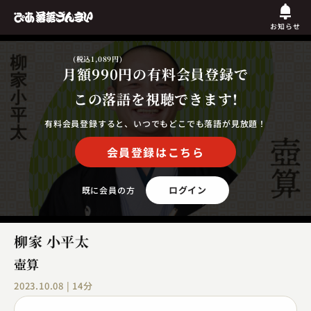
お知らせ
(税込1,089円)
月額990円
の有料会員登録で
この落語を視聴できます!
有料会員登録すると、いつでもどこでも落語が見放題！
会員登録はこちら
ログイン
既に会員の方
柳家 小平太
壺算
2023.10.08 | 14分