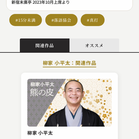
新宿末廣亭 2023年10月上席より
#15分未満
#落語協会
#真打
関連作品
オススメ
柳家 小平太：関連作品
柳亭 左龍
鈴ヶ森
柳家 小平太
2023.04.09 | 13分