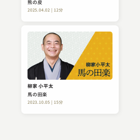
熊の皮
2025.04.02 | 12分
入船亭 扇好
寄合酒
柳家 小平太
2023.04.07 | 11分
馬の田楽
2023.10.05 | 15分